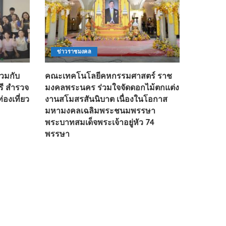
ข่าวราชมงคล
่วมกับ
คณะเทคโนโลยีคหกรรมศาสตร์ ราช
รี สำรวจ
มงคลพระนคร ร่วมใจจัดดอกไม้ตกแต่ง
องเที่ยว
งานสโมสรสันนิบาต เนื่องในโอกาส
มหามงคลเฉลิมพระชนมพรรษา
พระบาทสมเด็จพระเจ้าอยู่หัว 74
พรรษา