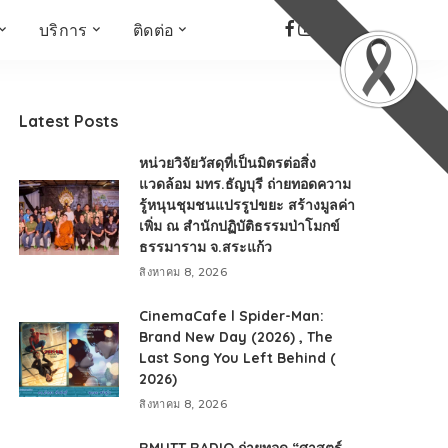
บริการ
ติดต่อ
เด็ก เยาวชน ผู้สูงอายุ
ห้องบันทึกเสียง
ที่อยู่
ข่าวเชิงสร้างสรรค์
จัดซื้อจัดจ้าง
Latest Posts
Face the Fact
RMUT TALK
หน่วยวิจัยวัสดุที่เป็นมิตรต่อสิ่ง
KIDs
TWO TONE TALK
แวดล้อม มทร.ธัญบุรี ถ่ายทอดความ
รู้หนุนชุมชนแปรรูปขยะ สร้างมูลค่า
RMUTT NEWS พิกัดข่าว
เด่น
เพิ่ม ณ สำนักปฏิบัติธรรมป่าโมกข์
ธรรมาราม จ.สระแก้ว
OPEN AREA
สิงหาคม 8, 2026
ALL AROUND THE
WORLD
CinemaCafe l Spider-Man:
กรอบข่าวรอบสัปดาห์
Brand New Day (2026) , The
มุมมองข่าว
Last Song You Left Behind (
2026)
ที่นี่RMUT
สิงหาคม 8, 2026
เป็นเรื่องเป็นราว