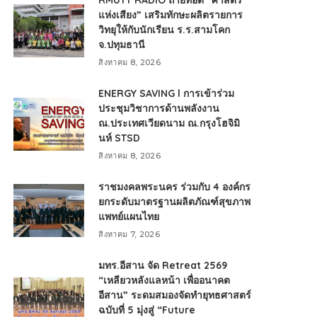
RMUTT RADIO ถ่ายทอด “ศาสตร์
แห่งเสียง” เสริมทักษะผลิตรายการ
วิทยุให้กับนักเรียน ร.ร.สามโคก
จ.ปทุมธานี
สิงหาคม 8, 2026
ENERGY SAVING l การเข้าร่วม
ประชุมวิชาการด้านพลังงาน
ณ.ประเทศเวียดนาม ณ.กรุงโฮจิมิ
นห์ STSD
สิงหาคม 8, 2026
ราชมงคลพระนคร ร่วมกับ 4 องค์กร
ยกระดับมาตรฐานผลิตภัณฑ์สุขภาพ
แพทย์แผนไทย
สิงหาคม 7, 2026
มทร.อีสาน จัด Retreat 2569
“เหลียวหลังแลหน้า เพื่ออนาคต
อีสาน” ระดมสมองจัดทำยุทธศาสตร์
ฉบับที่ 5 มุ่งสู่ “Future