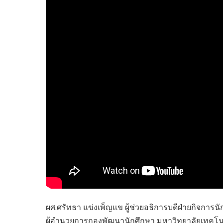
ไทยสร้างสรรค์
Check4Drive
INNOVATION FOR 
ENERGY SAVING
COM TODAY
THE FUTURIST
MY COMPUTER
FOLLOW SOCIAL
OVERTECH
มหาวิทยาลัยเพื่อชุ
ผศ.ศรัทธา แข่งเพ็ญแข ผู้ช่วยอธิการบดีฝ่ายกิจการ
ผู้อำนวยการกองพัฒนานักศึกษา มหาวิทยาลัยเทคโนโ