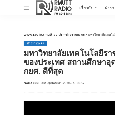
เกี่ยวกับ
ผังร
ประวัติ
ข่าวต้นชั่วโมง
วัตถุประสงค์ วิสัยทัศน
วิทยาศาสตร์ วิจัย
พันธกิจ…
นวัตกรรม และสิ่ง
www.radio.rmutt.ac.th
>
ข่าวราชมงคล
>
มหาวิทยาลัยเทคโนโลยีรา
แวดล้อม
ข่าวราชมงคล
มิติสุขภาพ
มหาวิทยาลัยเทคโนโลยีรา
Health Me Herbs
ของประเทศ สถานศึกษาอุดม
Wellness talk
กยศ. ดีที่สุด
RESEARCH FOCUS
TechTrend
radio895
Last Updated: เมษายน 4, 2024
ช่างช่วย
Posted
by
META พลิกโลก
Power of Art
ฟาร์มสร้างสุข
สุขทุกวัยด้วยภูมิปั