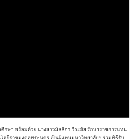
HEALTHY TIME
Dress Me Up
Good Health and
Pretty Proof
Wellness
LIFE
ENGLISH AROUND
RED CROSS
YOU
รู้สู้ภัยโควิด19
Series guide
POST IT
EASY LIFE
FOOD DELIVERY
Culture Travel
READY FOR LADY
สยามยามสี่
ตลาดนัดชุมชน
กลเม็ดครัวไอเดีย
มชน
สุข-อาสา
GOOD JOB
นักศึกษา พร้อมด้วย นางสาวมัลลิกา วีระสัย รักษาราชการแทน
ลยีราชมงคลพระนคร เป็นผู้แทนมหาวิทยาลัยฯ ร่วมพิธีรับ