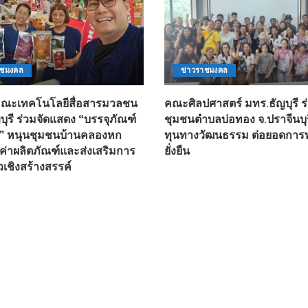
าชมงคล
ข่าวราชมงคล
ยคณะเทคโนโลยีสื่อสารมวลชน
คณะศิลปศาสตร์ มทร.ธัญบุรี ร
บุรี ร่วมจัดแสดง “บรรจุภัณฑ์
ชุมชนตำบลบ่อทอง จ.ปราจีนบุ
ะ” หนุนชุมชนบ้านคลองหก
ทุนทางวัฒนธรรม ต่อยอดการท่
ลค่าผลิตภัณฑ์และส่งเสริมการ
ยั่งยืน
ยวเชิงสร้างสรรค์