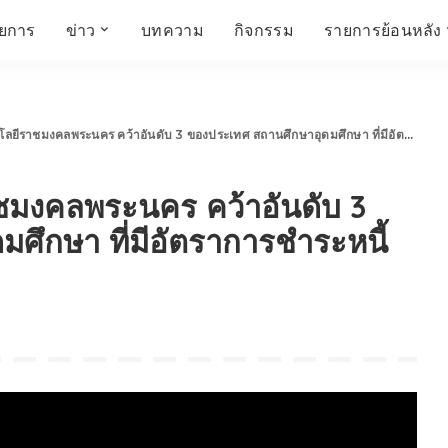
ายการ
ข่าว
บทความ
กิจกรรม
รายการย้อนหลัง
์
ข่าวราชมงคล
โครงสร้างองค์กร
เศรษฐกิจ สังคม และ
สมัครงาน
การศึกษา ศิลปะ
ห้องประชุมสัมมนา
คุณภาพชีวิต
วัฒนธรรม
ชมงคลพระนคร คว้าอันดับ 3 ของประเทศ สถานศึกษาอุดมศึกษา ที่มีอัตราการชำระหนี้ กยศ. ดีที่สุด
คณะกรรมการบริหาร
สถานีวิทยุกระจายเสียง
FIN TALK
CINEMA CAFÉ
ชมงคลพระนคร คว้าอันดับ 3
ผู้บริหาร
Talk YOUNG
สังคมเกษตร เอ๊กซ์ อาร์
เอ็ม ยู ที ทอล์ค
บุคลากร
SME CHAMPION
ศึกษา ที่มีอัตราการชำระหนี้
Chit Chat Corner
HowToLife
ชีวิตวัฒนธรรม
ชวนกันมานั่งคุย
เพลินภาษานานาสาระ
ชวนกันมานั่งคุย BY
BUSIT
ThaiTravelTrends
รอบบ้านเรา
RT Freshey
เรื่องเก่าที่เรารัก
Tips for Trips
จิตวิทยากับครูยุ้ย
มรดกไทย
HEALTHY CLUB
TotalSoundMagazine
ญญา