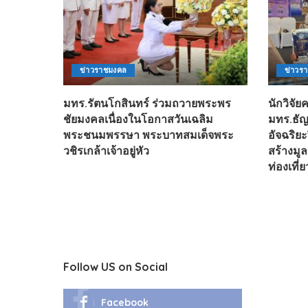
ข่าวราชมงคล
ข่าวร
มทร.รัตนโกสินทร์ ร่วมถวายพระพร
นักวิจั
ชัยมงคลเนื่องในโอกาสวันเฉลิม
มทร.ธัญ
พระชนมพรรษา พระบาทสมเด็จพระ
อัจฉริย
วชิรเกล้าเจ้าอยู่หัว
สร้างมู
ท่องเที่
Follow US on Social
Facebook