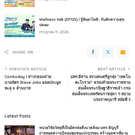
Wellness talk (EP.125) I รู้ทันยาไอซ์ : กับดักความสุข
ปลอม
กรกฎาคม 11, 2026
SHARE ON
PREVIOUS ARTICLE
NEXT ARTICLE
Comtoday l สาวกยอมจ่าย
มทร.อีสาน ส่งวงดนตรีลูกทุ่ง “เทคโน
นามบัตร Steve Jobs ยอดประมูล
ตะโกราย” ครองถ้วยพระราชทาน
ทะลุ 6 ล้านบาท
สมเด็จพระกนิษฐาธิราชเจ้า กรม
สมเด็จพระเทพรัตนราชสุดา ฯ สยาม
บรมราชกุมารี สมัยที่ 3
Latest Posts
หน่วยวิจัยวัสดุที่เป็นมิตรต่อสิ่งแวดล้อม มทร.ธัญบุรี
ถ่ายทอดความรู้หนุนชุมชนแปรรูปขยะ สร้างมูลค่าเพิ่ม ณ