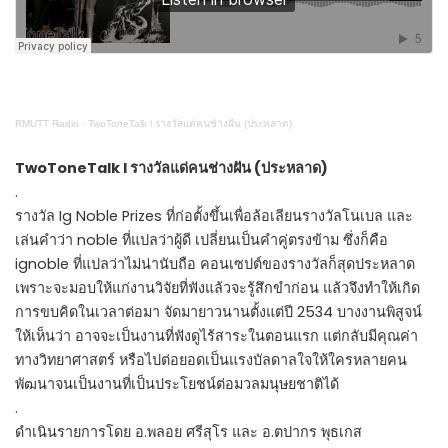
RMUTT Radio
·
TwoToneTalk l รางวัลแด่คนช่างฝัน (ประหลาด)
TwoToneTalk l รางวัลแด่คนช่างฝัน (ประหลาด)
.
รางวัล Ig Noble Prizes ที่ก่อตั้งขึ้นเพื่อล้อเลียนรางวัลโนเบล และ
เล่นคำว่า noble ที่แปลว่าผู้ดี เปลี่ยนเป็นคำคู่ตรงข้าม ซึ่งก็คือ
ignoble ที่แปลว่าไม่น่านับถือ คอนเซปต์ของรางวัลก็สุดประหลาด
เพราะจะมอบให้แก่งานวิจัยที่ฟังแล้วจะรู้สึกขำก่อน แล้วจึงทำให้เกิด
การขบคิดในเวลาต่อมา จัดมายาวนานตั้งแต่ปี 2534 บางงานพิสูจน์
ให้เห็นว่า อาจจะเป็นงานที่ฟังดูไร้สาระในตอนแรก แต่กลับมีคุณค่า
ทางวิทยาศาสตร​์ หรือไปต่อยอดเป็นแรงบัลดาลใจให้ใครหลายคน
พัฒนาจนเป็นงานที่เป็นประโยชน์ต่อมวลมนุษยชาติได้
.
ดำเนินรายการโดย อ.พลอย ศรีสุโร และ อ.ตปากร พุธเกส