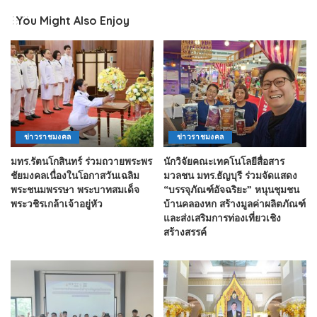
You Might Also Enjoy
ข่าวราชมงคล
ข่าวราชมงคล
มทร.รัตนโกสินทร์ ร่วมถวายพระพร
นักวิจัยคณะเทคโนโลยีสื่อสาร
ชัยมงคลเนื่องในโอกาสวันเฉลิม
มวลชน มทร.ธัญบุรี ร่วมจัดแสดง
พระชนมพรรษา พระบาทสมเด็จ
“บรรจุภัณฑ์อัจฉริยะ” หนุนชุมชน
พระวชิรเกล้าเจ้าอยู่หัว
บ้านคลองหก สร้างมูลค่าผลิตภัณฑ์
และส่งเสริมการท่องเที่ยวเชิง
สร้างสรรค์