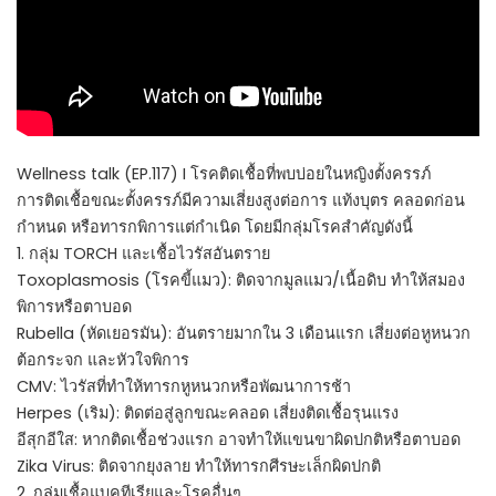
Wellness talk (EP.117) I โรคติดเชื้อที่พบบ่อยในหญิงตั้งครรภ์
การติดเชื้อขณะตั้งครรภ์มีความเสี่ยงสูงต่อการ แท้งบุตร คลอดก่อน
กำหนด หรือทารกพิการแต่กำเนิด โดยมีกลุ่มโรคสำคัญดังนี้
1. กลุ่ม TORCH และเชื้อไวรัสอันตราย
Toxoplasmosis (โรคขี้แมว): ติดจากมูลแมว/เนื้อดิบ ทำให้สมอง
พิการหรือตาบอด
Rubella (หัดเยอรมัน): อันตรายมากใน 3 เดือนแรก เสี่ยงต่อหูหนวก
ต้อกระจก และหัวใจพิการ
CMV: ไวรัสที่ทำให้ทารกหูหนวกหรือพัฒนาการช้า
Herpes (เริม): ติดต่อสู่ลูกขณะคลอด เสี่ยงติดเชื้อรุนแรง
อีสุกอีใส: หากติดเชื้อช่วงแรก อาจทำให้แขนขาผิดปกติหรือตาบอด
Zika Virus: ติดจากยุงลาย ทำให้ทารกศีรษะเล็กผิดปกติ
2. กลุ่มเชื้อแบคทีเรียและโรคอื่นๆ