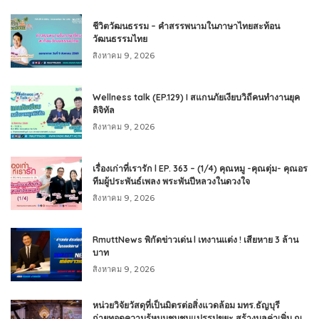
ชีวิตวัฒนธรรม – คำสรรพนามในภาษาไทยสะท้อน
วัฒนธรรมไทย
สิงหาคม 9, 2026
Wellness talk (EP.129) I สแกนภัยเงียบวิถีคนทำงานยุค
ดิจิทัล
สิงหาคม 9, 2026
เรื่องเก่าที่เรารัก l EP. 363 – (1/4) คุณหมู -คุณตุ่ม- คุณอร
ทีมผู้ประพันธ์เพลง พระพันปีหลวงในดวงใจ
สิงหาคม 9, 2026
RmuttNews พิกัดข่าวเด่น l เทงานแต่ง ! เสียหาย 3 ล้าน
บาท
สิงหาคม 9, 2026
หน่วยวิจัยวัสดุที่เป็นมิตรต่อสิ่งแวดล้อม มทร.ธัญบุรี
ถ่ายทอดความรู้หนุนชุมชนแปรรูปขยะ สร้างมูลค่าเพิ่ม ณ