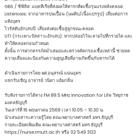
GBS / ซิฟิลิส: แบคทีเรียที่ส่งผลให้ทารกติดเชื้อรุนแรงหลังคลอด
Listeriosis: จากอาหารปนเปื้อน (นมดิบ/เนื้อแปรรูป) เสี่ยงต่อการ
แท้งบุตร
ไวรัสตับอักเสบบี: เสี่ยงส่งต่อเชื้อสู่ลูกขณะคลอด
UTI (กระเพาะปัสสาวะอักเสบ): หากปล่อยไว้จะลามไปที่กรวยไต และ
ทำให้คลอดก่อนกำหนด
ดั้งนั้น การฝากครรภ์สม่ำเสมอและตรวจคัดกรองเชื้อเหล่านี้ ช่วยลด
ความเสี่ยงและป้องกันความสูญเสียที่อาจเกิดขึ้นกับทารกได้
ดำเนินรายการโดย ผศ.อนุสรณ์ แน่นอุดร
แขกรับเชิญ อาจารย์ วนิดา แย้มกลิ่น
รับฟังรายการได้ทาง FM 89.5 MHz Innovation for Life วิทยุราช
มงคลธัญบุรี
วันเสาร์ที่ 16 พฤษภาคม 2569 เวลา 10.05 – 10.30 น.
นำเสนอสาระความรู้โดย คณะพยาบาลศาสตร์ มทร.ธัญบุรี
รายละเอียดเพิ่มเติม คณะพยาบาลศาสตร์ มทร.ธัญบุรี
https://nurse.rmutt.ac.th หรือ 02 549 3123