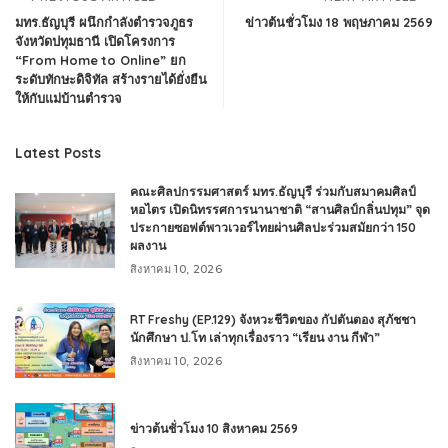
มทร.ธัญบุรี ผนึกกำลังตำรวจภูธร
ข่าวต้นชั่วโมง 18 พฤษภาคม 2569
จังหวัดปทุมธานี เปิดโครงการ
“From Home to Online” ยก
ระดับทักษะดิจิทัล สร้างรายได้ยั่งยืน
ให้กับแม่บ้านตำรวจ
Latest Posts
คณะศิลปกรรมศาสตร์ มทร.ธัญบุรี ร่วมกับสมาคมศิลป์
หอไตร เปิดนิทรรศการนานาชาติ “สานศิลป์กลิ่นปทุม” จุด
ประกายซอฟต์พาวเวอร์ไทยผ่านศิลปะร่วมสมัยกว่า 150
ผลงาน
สิงหาคม 10, 2026
RT Freshy (EP.129) จังหวะชีวิตของ กัปตันตอง สุภัชชา
นักศึกษา ป.โท เล่าทุกเรื่องราว “เรียน งาน กีฬา”
สิงหาคม 10, 2026
ข่าวต้นชั่วโมง 10 สิงหาคม 2569