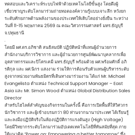
ทดสอบและวิเคราะห์ระบบไฟฟ้าด้วยเทคโนโลยีขั้นสูง โดยดึงผู้
เชี่ยวชาญระดับโลกมาร่วมถ่ายทอดองค์ความรู้แบบเจาะลึก หวังยก
ระดับศักยภาพด้านพลังงานของประเทศให้เติบโตอย่างยั่งยืน ระหว่าง
วันที่ 11-15 พฤษภาคม 2569 ณ คณะวิศวกรรมศาสตร์ มทร.ธัญบุรี
จ.ปทุมธานี
.
โดยมี ผศ.ดร.อภิชาติ สนธิสมบัติ ปฏิบัติหน้าที่แทนผู้อำนวยการ
สำนักงานบริการวิชาการ และผู้อำนวยการศูนย์พัฒนาบุคลากรเพื่อ
อุตสาหกรรมและปิโตรเคมี มทร.ธัญบุรี พร้อมด้วย ผศ.พร้อมศักดิ์ อภิ
รติกุล และ ผศ.นิกร แสงงาม ร่วมให้การต้อนรับตัวแทนผู้บริหารระดับ
สูงจากหน่วยงานพันธมิตรที่เดินทางมาร่วมงาน ได้แก่ Mr. Michael
Evangelista ตำแหน่ง Technical Support Manager – East
Asia และ Mr. Simon Wood ตำแหน่ง Global Distribution Sales
Director
สำหรับไฮไลต์สำคัญของกิจกรรมในครั้งนี้ คือการเปิดพื้นที่ให้วิศวกร
นักวิชาการ และผู้เข้าอบรมกว่า 80 ท่านจากนานาประเทศ ได้เรียนรู้
และลงมือปฏิบัติจริงในห้องปฏิบัติการแรงดันสูง (High Voltage)
โดยมีวิทยากรระดับโลกมาร่วมอัปเดตเทคโนโลยีที่ทันสมัยที่สุด ภาย
ใต้แนวคิด “Power on: Empowering a better tomorrow” ซึ่ง