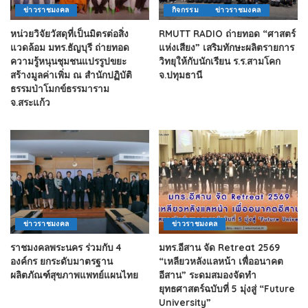
ข่าวราชมงคล
กิจกรรม
ข่าวราชมงคล
หน่วยวิจัยวัสดุที่เป็นมิตรต่อสิ่ง
RMUTT RADIO ถ่ายทอด “ศาสตร์
แวดล้อม มทร.ธัญบุรี ถ่ายทอด
แห่งเสียง” เสริมทักษะผลิตรายการ
ความรู้หนุนชุมชนแปรรูปขยะ
วิทยุให้กับนักเรียน ร.ร.สามโคก
สร้างมูลค่าเพิ่ม ณ สำนักปฏิบัติ
จ.ปทุมธานี
ธรรมป่าโมกข์ธรรมาราม
จ.สระแก้ว
ข่าวราชมงคล
ข่าวราชมงคล
ราชมงคลพระนคร ร่วมกับ 4
มทร.อีสาน จัด Retreat 2569
องค์กร ยกระดับมาตรฐาน
“เหลียวหลังแลหน้า เพื่ออนาคต
ผลิตภัณฑ์สุขภาพแพทย์แผนไทย
อีสาน” ระดมสมองจัดทำ
ยุทธศาสตร์ฉบับที่ 5 มุ่งสู่ “Future
University”