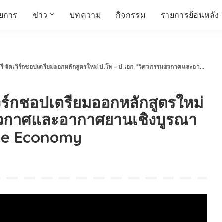
ายการ
ข่าว
บทความ
กิจกรรม
รายการย้อนหลัง
์
ข่าวราชมงคล
โครงสร้างองค์กร
เศรษฐกิจ สังคม และ
สมัครงาน
การศึกษา ศิลปะ
ห้องประชุมสัมมนา
คุณภาพชีวิต
วัฒนธรรม
ร์กชอปเตรียมออกหลักสูตรใหม่ ป.โท – ป.เอก “วิศวกรรมอวกาศและอากาศยานเชิงบูรณาการ” รับเทรนด์ New Space Economy
คณะกรรมการบริหาร
สถานีวิทยุกระจายเสียง
FIN TALK
CINEMA CAFÉ
วิร์กชอปเตรียมออกหลักสูตรใหม่
ผู้บริหาร
Talk YOUNG
สังคมเกษตร เอ๊กซ์ อาร์
เอ็ม ยู ที ทอล์ค
บุคลากร
SME CHAMPION
อวกาศและอากาศยานเชิงบูรณา
Chit Chat Corner
HowToLife
ace Economy
ชีวิตวัฒนธรรม
ชวนกันมานั่งคุย
เพลินภาษานานาสาระ
ชวนกันมานั่งคุย BY
BUSIT
ThaiTravelTrends
รอบบ้านเรา
RT Freshey
เรื่องเก่าที่เรารัก
Tips for Trips
จิตวิทยากับครูยุ้ย
มรดกไทย
HEALTHY CLUB
TotalSoundMagazine
ญญา