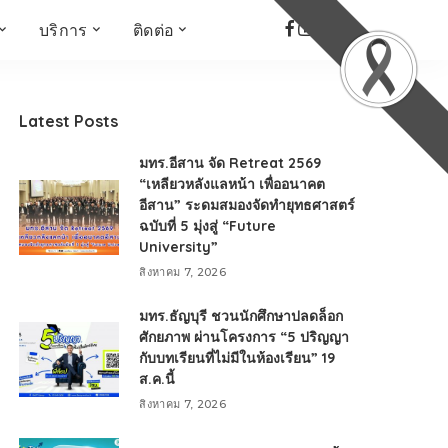
บริการ
ติดต่อ
เด็ก เยาวชน ผู้สูงอายุ
ห้องบันทึกเสียง
ที่อยู่
ข่าวเชิงสร้างสรรค์
จัดซื้อจัดจ้าง
Latest Posts
Face the Fact
RMUT TALK
มทร.อีสาน จัด Retreat 2569
KIDs
TWO TONE TALK
“เหลียวหลังแลหน้า เพื่ออนาคต
อีสาน” ระดมสมองจัดทำยุทธศาสตร์
RMUTT NEWS พิกัดข่าว
เด่น
ฉบับที่ 5 มุ่งสู่ “Future
University”
OPEN AREA
สิงหาคม 7, 2026
ALL AROUND THE
WORLD
มทร.ธัญบุรี ชวนนักศึกษาปลดล็อก
กรอบข่าวรอบสัปดาห์
ศักยภาพ ผ่านโครงการ “5 ปริญญา
มุมมองข่าว
กับบทเรียนที่ไม่มีในห้องเรียน” 19
ส.ค.นี้
ที่นี่RMUT
สิงหาคม 7, 2026
เป็นเรื่องเป็นราว