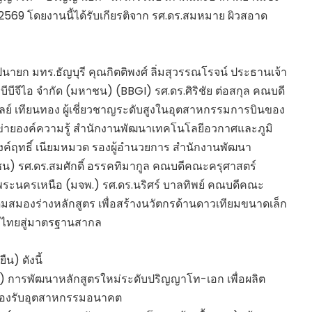
69 โดยงานนี้ได้รับเกียรติจาก รศ.ดร.สมหมาย ผิวสอาด
ปนายก มทร.ธัญบุรี คุณกิตติพงศ์ ลิ่มสุวรรณโรจน์ ประธานเจ้า
บีบีจีไอ จำกัด (มหาชน) (BBGI) รศ.ดร.ศิริชัย ต่อสกุล คณบดี
ลย์ เทียนทอง ผู้เชี่ยวชาญระดับสูงในอุตสาหกรรมการบินของ
ข่ายองค์ความรู้ สำนักงานพัฒนาเทคโนโลยีอวกาศและภูมิ
์ฤทธิ์ เนียมหมวด รองผู้อำนวยการ สำนักงานพัฒนา
) รศ.ดร.สมศักดิ์ อรรคทิมากูล คณบดีคณะครุศาสตร์
ะนครเหนือ (มจพ.) รศ.ดร.นริศร์ บาลทิพย์ คณบดีคณะ
ดมสมองร่างหลักสูตร เพื่อสร้างนวัตกรด้านดาวเทียมขนาดเล็ก
ษาไทยสู่มาตรฐานสากล
น) ดังนี้
พ) การพัฒนาหลักสูตรใหม่ระดับปริญญาโท-เอก เพื่อผลิต
องรับอุตสาหกรรมอนาคต