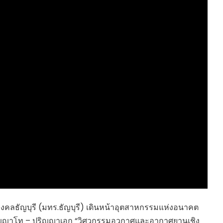
HEALTHY TIME
Dress Me Up
Good Health and
Pretty Proof
Wellness
LIFE
ENGLISH AROUND
RED CROSS
YOU
รู้สู้ภัยโควิด19
Series guide
POST IT
EASY LIFE
FOOD DELIVERY
Culture Travel
READY FOR LADY
สยามยามสี่
ตลาดนัดชุมชน
กลเม็ดครัวไอเดีย
มชน
สุข-อาสา
GOOD JOB
ลธัญบุรี (มทร.ธัญบุรี) เดินหน้าอุตสาหกรรมแห่งอนาคต
ริญญาโท – ปริญญาเอก “วิศวกรรมอวกาศและอากาศยานเชิง