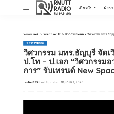
เกี่ยวกับ
ผังร
ประวัติ
ข่าวต้นชั่วโมง
วัตถุประสงค์ วิสัยทัศน
วิทยาศาสตร์ วิจัย
พันธกิจ…
นวัตกรรม และสิ่ง
www.radio.rmutt.ac.th
>
ข่าวราชมงคล
>
วิศวกรรม มทร.ธัญบุรี จัดเวิ
แวดล้อม
ข่าวราชมงคล
มิติสุขภาพ
วิศวกรรม มทร.ธัญบุรี จัดเ
Health Me Herbs
ป.โท – ป.เอก “วิศวกรรม
Wellness talk
การ” รับเทรนด์ New Sp
RESEARCH FOCUS
TechTrend
radio895
Last Updated: มิถุนายน 1, 2026
ช่างช่วย
Posted
by
META พลิกโลก
Power of Art
ฟาร์มสร้างสุข
สุขทุกวัยด้วยภูมิปั