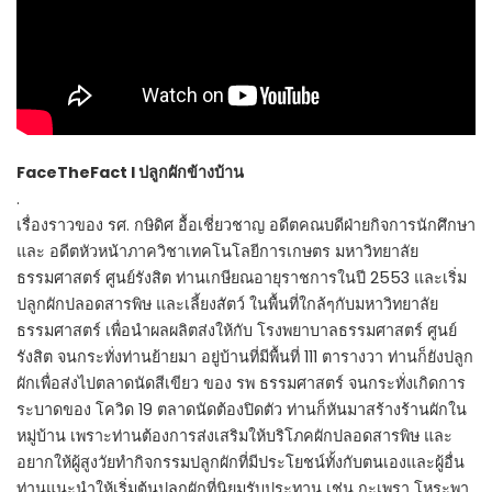
FaceTheFact l ปลูกผักข้างบ้าน
.
เรื่องราวของ รศ. กษิดิศ อื้อเชี่ยวชาญ อดีตคณบดีฝ่ายกิจการนักศึกษา
และ อดีตหัวหน้าภาควิชาเทคโนโลยีการเกษตร มหาวิทยาลัย
ธรรมศาสตร์ ศูนย์รังสิต ท่านเกษียณอายุราชการในปี 2553 และเริ่ม
ปลูกผักปลอดสารพิษ และเลี้ยงสัตว์ ในพื้นที่ใกล้ๆกับมหาวิทยาลัย
ธรรมศาสตร์ เพื่อนำผลผลิตส่งให้กับ โรงพยาบาลธรรมศาสตร์ ศูนย์
รังสิต จนกระทั่งท่านย้ายมา อยู่บ้านที่มีพื้นที่ 111 ตารางวา ท่านก็ยังปลูก
ผักเพื่อส่งไปตลาดนัดสีเขียว ของ รพ ธรรมศาสตร์ จนกระทั่งเกิดการ
ระบาดของ โควิด 19 ตลาดนัดต้องปิดตัว ท่านก็หันมาสร้างร้านผักใน
หมู่บ้าน เพราะท่านต้องการส่งเสริมให้บริโภคผักปลอดสารพิษ และ
อยากให้ผู้สูงวัยทำกิจกรรมปลูกผักที่มีประโยชน์ทั้งกับตนเองและผู้อื่น
ท่านแนะนำให้เริ่มต้นปลูกผักที่นิยมรับประทาน เช่น กะเพรา โหระพา