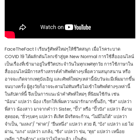
FaceTheFact l เรียนรู้ศัพท์ใหม่ๆให้ชีวิตสนุก เมื่อโรคระบาด
COVID 19 ได้ผลักดันโลกเข้าสู่ยุค New Normal การใช้สื่อออนไลน์
เป็นเรื่องที่เข้ามาอยู่ในชีวิตประจำวันในทุกเพศทุกวัย การใช้ภาษาใน
สื่อออนไลน์มีการสร้างสรรค์คำศัพท์ต่างๆเพื่อความสนุกสนาน หรือ
อาจจะเกิดจากเหตุบังเอิญ และศัพท์ใหม่ๆเหล่านี้นับวันจะมีเพิ่มมากขึ้น
จนบางครั้ง ผู้สูงวัยก็อาจจะตามไม่ทันหรือไม่เข้าใจศัพท์ต่างๆเหล่านี้
ในสัปดาห์นี้ จึงเป็นการแนะนำคำศัพท์ใหม่ๆ ที่นิยมใช้กัน เช่น
“น้อน” แปลว่า น้อง เรียกให้เพิ่มความน่ารักมากขึ้นอีก, “ซิส” แปลว่า
พี่สาว น้องสาว มาจากคำว่า Sister, “ปั๊ว” หรือ “ปั๊วปัง” แปลว่า ดีงาม
สุดยอด, “ยั่วๆบดๆ แปลว่า ดีเลิศ มีจริตจะก้าน, “ไม่มีไม่ได้” แปลว่า
จำเป็น, “มงลง”/ “ฟาด”/ “ยืนหนึ่ง” แปลว่า สวย ดี, “บ้ง” แปลว่า แย่ ไม่
ผ่าน, “แกง” แปลว่า แกล้ง, “ขิง” แปลว่า ข่ม, “ตุย” แปลว่า เหนื่อย
เพลีย, “เกินต้าน” แปลว่าไม่ไหวแล้ว, เป็นต้น