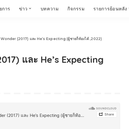
ายการ
ข่าว
บทความ
กิจกรรม
รายการย้อนหลัง
์
ข่าวราชมงคล
โครงสร้างองค์กร
เศรษฐกิจ สังคม และ
สมัครงาน
การศึกษา ศิลปะ
ห้องประชุมสัมมนา
คุณภาพชีวิต
วัฒนธรรม
Wonder (2017) และ He’s Expecting (ผู้ชายก็ท้องได้ ,2022)
คณะกรรมการบริหาร
สถานีวิทยุกระจายเสียง
FIN TALK
CINEMA CAFÉ
017) และ He’s Expecting
ผู้บริหาร
Talk YOUNG
สังคมเกษตร เอ๊กซ์ อาร์
เอ็ม ยู ที ทอล์ค
บุคลากร
SME CHAMPION
Chit Chat Corner
HowToLife
ชีวิตวัฒนธรรม
ชวนกันมานั่งคุย
เพลินภาษานานาสาระ
ชวนกันมานั่งคุย BY
BUSIT
ThaiTravelTrends
รอบบ้านเรา
RT Freshey
เรื่องเก่าที่เรารัก
Tips for Trips
จิตวิทยากับครูยุ้ย
มรดกไทย
HEALTHY CLUB
TotalSoundMagazine
ญญา