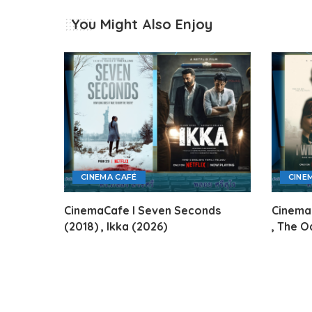
You Might Also Enjoy
CINEMA CAFÉ
CINE
CinemaCafe l Seven Seconds
CinemaC
(2018) , Ikka (2026)
, The O