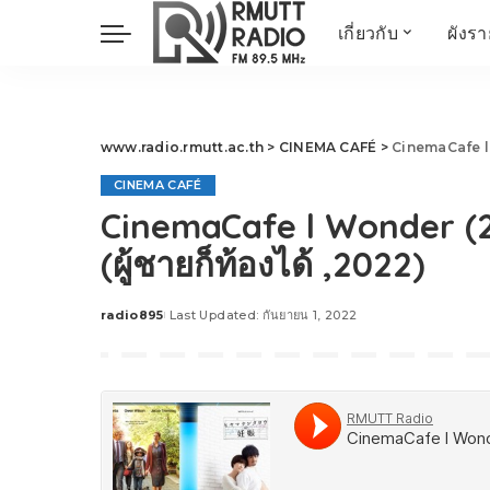
เกี่ยวกับ
ผังร
ประวัติ
ข่าวต้นชั่วโมง
วัตถุประสงค์ วิสัยทัศน
วิทยาศาสตร์ วิจัย
พันธกิจ…
นวัตกรรม และสิ่ง
www.radio.rmutt.ac.th
>
CINEMA CAFÉ
>
CinemaCafe l 
แวดล้อม
CINEMA CAFÉ
มิติสุขภาพ
CinemaCafe l Wonder (2
Health Me Herbs
(ผู้ชายก็ท้องได้ ,2022)
Wellness talk
RESEARCH FOCUS
radio895
Last Updated: กันยายน 1, 2022
Posted
TechTrend
by
ช่างช่วย
META พลิกโลก
Power of Art
ฟาร์มสร้างสุข
สุขทุกวัยด้วยภูมิปั