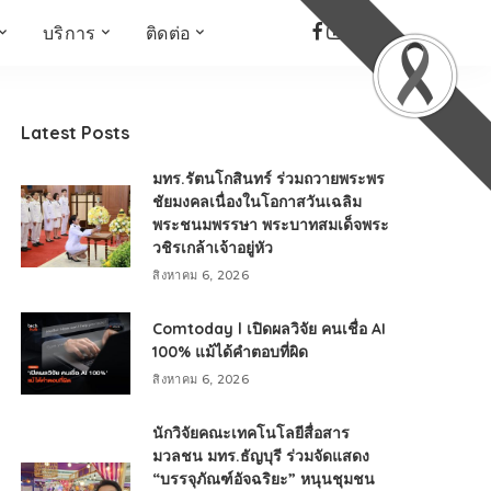
บริการ
ติดต่อ
เด็ก เยาวชน ผู้สูงอายุ
ห้องบันทึกเสียง
ที่อยู่
ข่าวเชิงสร้างสรรค์
จัดซื้อจัดจ้าง
Latest Posts
Face the Fact
RMUT TALK
มทร.รัตนโกสินทร์ ร่วมถวายพระพร
KIDs
TWO TONE TALK
ชัยมงคลเนื่องในโอกาสวันเฉลิม
พระชนมพรรษา พระบาทสมเด็จพระ
RMUTT NEWS พิกัดข่าว
เด่น
วชิรเกล้าเจ้าอยู่หัว
OPEN AREA
สิงหาคม 6, 2026
ALL AROUND THE
WORLD
Comtoday l เปิดผลวิจัย คนเชื่อ AI
100% แม้ได้คำตอบที่ผิด
กรอบข่าวรอบสัปดาห์
สิงหาคม 6, 2026
มุมมองข่าว
ที่นี่RMUT
นักวิจัยคณะเทคโนโลยีสื่อสาร
เป็นเรื่องเป็นราว
มวลชน มทร.ธัญบุรี ร่วมจัดแสดง
“บรรจุภัณฑ์อัจฉริยะ” หนุนชุมชน