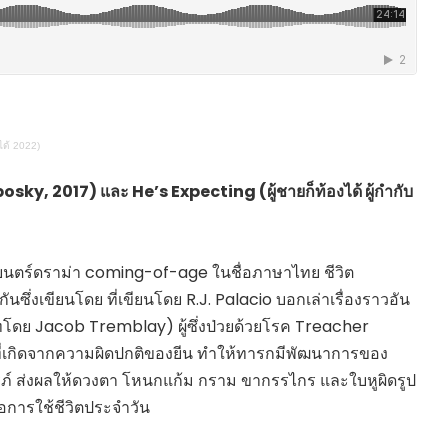
HEALTHY TIME
Dress Me Up
Good Health and
Pretty Proof
Wellness
LIFE
ENGLISH AROUND
RED CROSS
YOU
รู้สู้ภัยโควิด19
Series guide
ได้ 2022)
POST IT
EASY LIFE
FOOD DELIVERY
Culture Travel
y, 2017) และ He’s Expecting (ผู้ชายก็ท้องได้ ผู้กำกับ
READY FOR LADY
สยามยามสี่
ตลาดนัดชุมชน
กลเม็ดครัวไอเดีย
มชน
นตร์ดราม่า coming-of-age ในชื่อภาษาไทย ชีวิต
สุข-อาสา
ันซึ่งเขียนโดย ที่เขียนโดย R.J. Palacio บอกเล่าเรื่องราวอัน
GOOD JOB
บทโดย Jacob Tremblay) ผู้ซึ่งป่วยด้วยโรค Treacher
่เกิดจากความผิดปกติของยีน ทำให้ทารกมีพัฒนาการของ
รภ์ ส่งผลให้ดวงตา โหนกแก้ม กราม ขากรรไกร และใบหูผิดรูป
่อการใช้ชีวิตประจำวัน