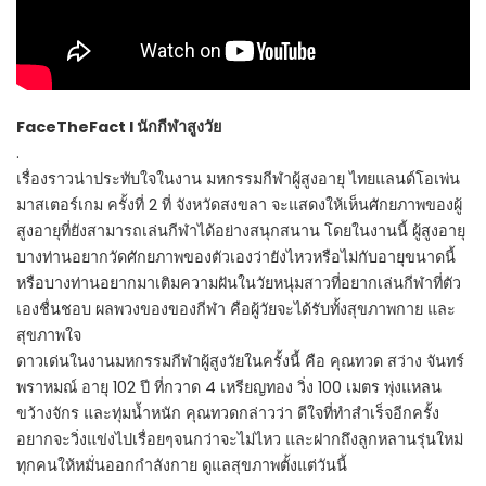
FaceTheFact l นักกีฬาสูงวัย
.
เรื่องราวน่าประทับใจในงาน มหกรรมกีฬาผู้สูงอายุ ไทยแลนด์โอเพ่น
มาสเตอร์เกม ครั้งที่ 2 ที่ จังหวัดสงขลา จะแสดงให้เห็นศักยภาพของผู้
สูงอายุที่ยังสามารถเล่นกีฬาได้อย่างสนุกสนาน โดยในงานนี้ ผู้สูงอายุ
บางท่านอยากวัดศักยภาพของตัวเองว่ายังไหวหรือไม่กับอายุขนาดนี้
หรือบางท่านอยากมาเติมความฝันในวัยหนุ่มสาวที่อยากเล่นกีฬาที่ตัว
เองชื่นชอบ ผลพวงของของกีฬา คือผู้วัยจะได้รับทั้งสุขภาพกาย และ
สุขภาพใจ
ดาวเด่นในงานมหกรรมกีฬาผู้สูงวัยในครั้งนี้ คือ คุณทวด สว่าง จันทร์
พราหมณ์ อายุ 102 ปี ที่กวาด 4 เหรียญทอง วิ่ง 100 เมตร พุ่งแหลน
ขว้างจักร และทุ่มน้ำหนัก คุณทวดกล่าวว่า ดีใจที่ทำสำเร็จอีกครั้ง
อยากจะวิ่งแข่งไปเรื่อยๆจนกว่าจะไม่ไหว และฝากถึงลูกหลานรุ่นใหม่
ทุกคนให้หมั่นออกกำลังกาย ดูแลสุขภาพตั้งแต่วันนี้