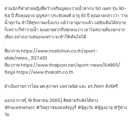
ส่วนนักกีฬาฝ่ายหญิงที่คว้าเหรียญทองว่ายน้ำท่ากบ 50 เมตร รุ่น 90-
94 ปี คือคุณยาย ปุญชลา ประดับพงศ์ อายุ 93 ปี คุณยายกล่าวว่า ว่าย
น้ำทุกวัน ทำให้สุขภาพแข็งแรง แม้ว่าอายุมากแล้ว แต่ยังเดินได้สบาย
ก็เพราะกีฬาว่ายน้ำ คุณยายฝากถึงทุกคนว่าเวลาไม่สบายต้องลุกจาก
เตียง อย่างเอาแต่นอนเพราะจะทำให้เดินไม่ได้
.
ที่มาภาพ https://www.matichon.co.th/sport-
slide/news_3127430
ที่มาภาพ https://www.thaipost.net/sport-news/64865/
ข้อมูล https://www.thairath.co.th
.
ดำเนินรายการโดย ผศ.สุภาพร แพรวพนิต และ ดร.ภัสสร สังข์ศรี
.
ออกอากาศ[ 19 สิงหาคม 2565] ติดตามรับฟังได้ทาง
#Facethefact #วิทยุราชมงคลธัญบุรี #ผู้สูงวัย #ผู้สูงอายุ #รู้ต่าง
วัย