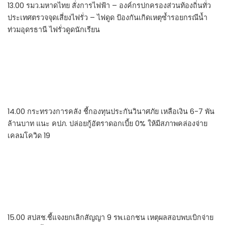
13.00 รมว.มหาดไทย สั่งการไฟฟ้า – องค์กรปกครองส่วนท้องถิ่นทั่ว
ประเทศตรวจจุดเสี่ยงไฟรั่ว – ไฟดูด ป้องกันเกิดเหตุซ้ำรอยกรณีน้ำ
ท่วมอุดรธานี ไฟรั่วดูดนักเรียน
14.00 กระทรวงการคลัง ชี้กองทุนประกันวินาศภัย เหลือเงิน 6-7 พัน
ล้านบาท แนะ คปภ. ปล่อยกู้อัตราดอกเบี้ย 0% ให้มีสภาพคล่องจ่าย
เคลมโควิด 19
15.00 สปสช.ชี้แจงยกเลิกสัญญา 9 รพ.เอกชน เหตุผลสอบพบเบิกจ่าย