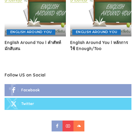
ENGLISH AROUND YOU
ENGLISH AROUND YOU
English Around You l คำศัพท์
English Around You l หลักการ
มักสับสน
ใช้ Enough/Too
Follow US on Social
Facebook
Twitter