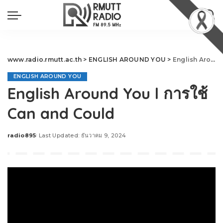
www.radio.rmutt.ac.th
>
ENGLISH AROUND YOU
>
English Around You l การใช้ Can and Could
ENGLISH AROUND YOU
English Around You l การใช้
Can and Could
radio895
Last Updated: ธันวาคม 9, 2024
Posted
by