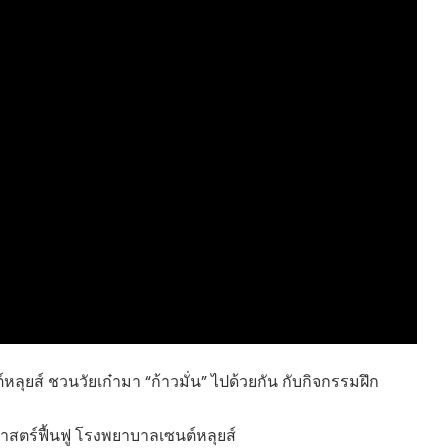
HEALTHY TIME
Dress Me Up
Good Health and
Pretty Proof
Wellness
LIFE
ENGLISH AROUND
RED CROSS
YOU
รู้สู้ภัยโควิด19
Series guide
POST IT
EASY LIFE
FOOD DELIVERY
Culture Travel
READY FOR LADY
สยามยามสี่
ตลาดนัดชุมชน
กลเม็ดครัวไอเดีย
มชน
สุข-อาสา
GOOD JOB
ลุยส์ ชวนวัยเก๋ามา “ก้าวมั่น” ไปด้วยกัน กับกิจกรรมฝึก
ชศาสตร์ฟื้นฟู โรงพยาบาลเซนต์หลุยส์