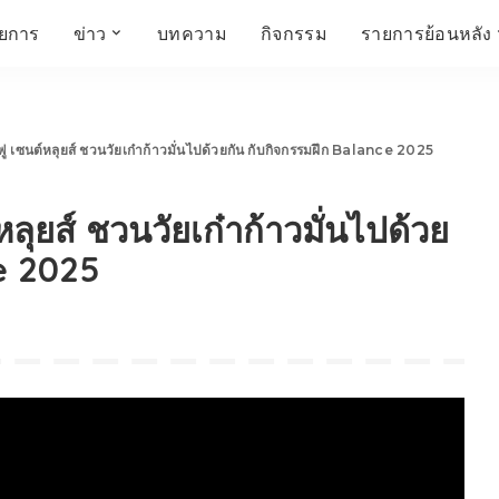
ายการ
ข่าว
บทความ
กิจกรรม
รายการย้อนหลัง
์
ข่าวราชมงคล
โครงสร้างองค์กร
เศรษฐกิจ สังคม และ
สมัครงาน
การศึกษา ศิลปะ
ห้องประชุมสัมมนา
คุณภาพชีวิต
วัฒนธรรม
นฟู เซนต์หลุยส์ ชวนวัยเก๋าก้าวมั่นไปด้วยกัน กับกิจกรรมฝึก Balance 2025
คณะกรรมการบริหาร
สถานีวิทยุกระจายเสียง
FIN TALK
CINEMA CAFÉ
หลุยส์ ชวนวัยเก๋าก้าวมั่นไปด้วย
ผู้บริหาร
Talk YOUNG
สังคมเกษตร เอ๊กซ์ อาร์
เอ็ม ยู ที ทอล์ค
บุคลากร
SME CHAMPION
ce 2025
Chit Chat Corner
HowToLife
ชีวิตวัฒนธรรม
ชวนกันมานั่งคุย
เพลินภาษานานาสาระ
ชวนกันมานั่งคุย BY
BUSIT
ThaiTravelTrends
รอบบ้านเรา
RT Freshey
เรื่องเก่าที่เรารัก
Tips for Trips
จิตวิทยากับครูยุ้ย
มรดกไทย
HEALTHY CLUB
TotalSoundMagazine
ญญา