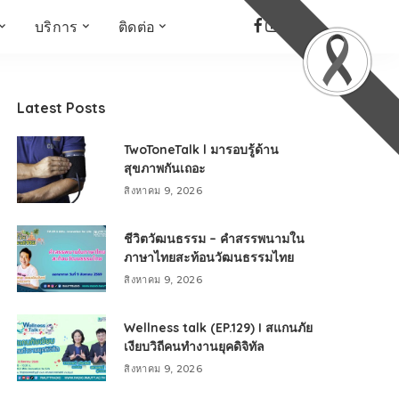
บริการ
ติดต่อ
เด็ก เยาวชน ผู้สูงอายุ
ห้องบันทึกเสียง
ที่อยู่
ข่าวเชิงสร้างสรรค์
จัดซื้อจัดจ้าง
Latest Posts
Face the Fact
RMUT TALK
TwoToneTalk l มารอบรู้ด้าน
KIDs
TWO TONE TALK
สุขภาพกันเถอะ
RMUTT NEWS พิกัดข่าว
สิงหาคม 9, 2026
เด่น
OPEN AREA
ชีวิตวัฒนธรรม – คำสรรพนามใน
ALL AROUND THE
ภาษาไทยสะท้อนวัฒนธรรมไทย
WORLD
สิงหาคม 9, 2026
กรอบข่าวรอบสัปดาห์
มุมมองข่าว
Wellness talk (EP.129) I สแกนภัย
ที่นี่RMUT
เงียบวิถีคนทำงานยุคดิจิทัล
เป็นเรื่องเป็นราว
สิงหาคม 9, 2026