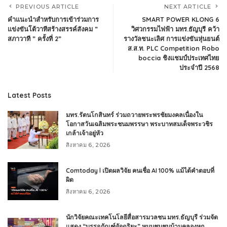
PREVIOUS ARTICLE
NEXT ARTICLE
คำแนะนำสำหรับการเข้าร่วมการ
SMART POWER KLONG 6
แข่งขันโต้วาทีสร้างสรรค์สังคม ”
วิศวกรรมไฟฟ้า มทร.ธัญบุรี คว้า
สภาวาที ” ครั้งที่ 2”
รางวัลชนะเลิศ การแข่งขันหุ่นยนต์
ส.ส.ท. PLC Competition Robo
boccia ชิงแชมป์ประเทศไทย
ประจำปี 2568
Latest Posts
มทร.รัตนโกสินทร์ ร่วมถวายพระพรชัยมงคลเนื่องใน
โอกาสวันเฉลิมพระชนมพรรษา พระบาทสมเด็จพระวชิร
เกล้าเจ้าอยู่หัว
สิงหาคม 6, 2026
Comtoday l เปิดผลวิจัย คนเชื่อ AI 100% แม้ได้คำตอบที่
ผิด
สิงหาคม 6, 2026
นักวิจัยคณะเทคโนโลยีสื่อสารมวลชน มทร.ธัญบุรี ร่วมจัด
แสดง “บรรจุภัณฑ์อัจฉริยะ” หนุนชุมชนบ้านคลองหก