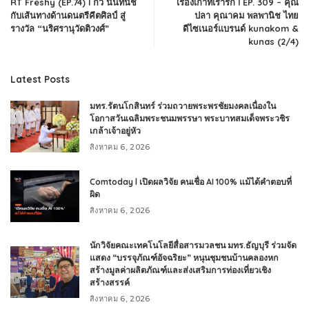
RT Freshy (EP.74) I กิว นันทนัช
เรื่องเก่าที่เรารัก l EP. 309 – คุณ
กับเส้นทางด้านดนตรีคีตศิลป์ สู่
ปลา คุณาคม พลพานิช ไทย
รางวัล “นริศรานุวัดติวงศ์”
ดีไซเนอร์แบรนด์ kunakom &
kunas (2/4)
Latest Posts
มทร.รัตนโกสินทร์ ร่วมถวายพระพรชัยมงคลเนื่องใน
โอกาสวันเฉลิมพระชนมพรรษา พระบาทสมเด็จพระวชิร
เกล้าเจ้าอยู่หัว
สิงหาคม 6, 2026
Comtoday l เปิดผลวิจัย คนเชื่อ AI 100% แม้ได้คำตอบที่
ผิด
สิงหาคม 6, 2026
นักวิจัยคณะเทคโนโลยีสื่อสารมวลชน มทร.ธัญบุรี ร่วมจัด
แสดง “บรรจุภัณฑ์อัจฉริยะ” หนุนชุมชนบ้านคลองหก
สร้างมูลค่าผลิตภัณฑ์และส่งเสริมการท่องเที่ยวเชิง
สร้างสรรค์
สิงหาคม 6, 2026