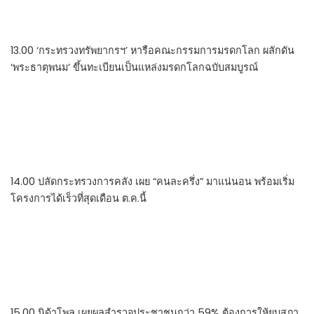
13.00 ‘กระทรวงทรัพยากรฯ’ หารือคณะกรรมการมรดกโลก ผลักดัน
‘พระธาตุพนม’ ขึ้นทะเบียนเป็นแหล่งมรดกโลกฉบับสมบูรณ์
14.00 ปลัดกระทรวงการคลัง เผย “คนละครึ่ง” มาแน่นอน พร้อมเริ่ม
โครงการได้เร็วที่สุดเดือน ต.ค.นี้
15.00 นิด้าโพล เผยผลสำรวจประชาชนกว่า 59% ต้องการให้ยุบสภา