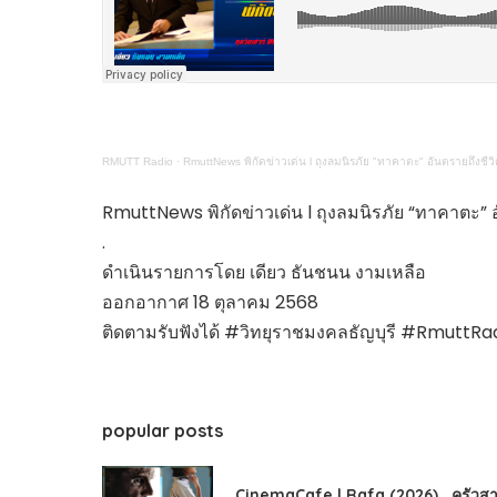
ไทยสร้างสรรค์
Check4Drive
INNOVATION FOR 
ENERGY SAVING
COM TODAY
RMUTT Radio
·
RmuttNews พิกัดข่าวเด่น l ถุงลมนิรภัย "ทาคาตะ" อันตรายถึงชีว
THE FUTURIST
MY COMPUTER
RmuttNews พิกัดข่าวเด่น l ถุงลมนิรภัย “ทาคาตะ” อ
FOLLOW SOCIAL
.
OVERTECH
ดำเนินรายการโดย เดียว ธันชนน งามเหลือ
มหาวิทยาลัยเพื่อชุ
ออกอากาศ 18 ตุลาคม 2568
ติดตามรับฟังได้ #วิทยุราชมงคลธัญบุรี #Rmutt
popular posts
CinemaCafe l Rafa (2026) , ครัวสา