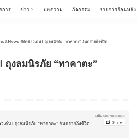
ายการ
ข่าว
บทความ
กิจกรรม
รายการย้อนหลัง
์
ข่าวราชมงคล
โครงสร้างองค์กร
เศรษฐกิจ สังคม และ
สมัครงาน
การศึกษา ศิลปะ
ห้องประชุมสัมมนา
คุณภาพชีวิต
วัฒนธรรม
uttNews พิกัดข่าวเด่น l ถุงลมนิรภัย “ทาคาตะ” อันตรายถึงชีวิต
คณะกรรมการบริหาร
สถานีวิทยุกระจายเสียง
FIN TALK
CINEMA CAFÉ
l ถุงลมนิรภัย “ทาคาตะ”
ผู้บริหาร
Talk YOUNG
สังคมเกษตร เอ๊กซ์ อาร์
เอ็ม ยู ที ทอล์ค
บุคลากร
SME CHAMPION
Chit Chat Corner
HowToLife
ชีวิตวัฒนธรรม
ชวนกันมานั่งคุย
เพลินภาษานานาสาระ
ชวนกันมานั่งคุย BY
BUSIT
ThaiTravelTrends
รอบบ้านเรา
RT Freshey
เรื่องเก่าที่เรารัก
Tips for Trips
จิตวิทยากับครูยุ้ย
มรดกไทย
HEALTHY CLUB
TotalSoundMagazine
ญญา