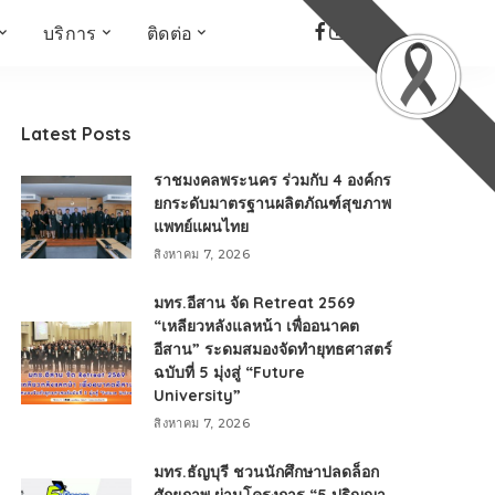
บริการ
ติดต่อ
เด็ก เยาวชน ผู้สูงอายุ
ห้องบันทึกเสียง
ที่อยู่
ข่าวเชิงสร้างสรรค์
จัดซื้อจัดจ้าง
Latest Posts
Face the Fact
RMUT TALK
ราชมงคลพระนคร ร่วมกับ 4 องค์กร
KIDs
TWO TONE TALK
ยกระดับมาตรฐานผลิตภัณฑ์สุขภาพ
แพทย์แผนไทย
RMUTT NEWS พิกัดข่าว
เด่น
สิงหาคม 7, 2026
OPEN AREA
มทร.อีสาน จัด Retreat 2569
ALL AROUND THE
“เหลียวหลังแลหน้า เพื่ออนาคต
WORLD
อีสาน” ระดมสมองจัดทำยุทธศาสตร์
กรอบข่าวรอบสัปดาห์
ฉบับที่ 5 มุ่งสู่ “Future
มุมมองข่าว
University”
ที่นี่RMUT
สิงหาคม 7, 2026
เป็นเรื่องเป็นราว
มทร.ธัญบุรี ชวนนักศึกษาปลดล็อก