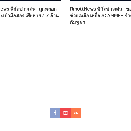
ws พิกัดข่าวเด่น l ถูกหลอก
RmuttNews พิกัดข่าวเด่น l 
ะเป๋ามือสอง เสียหาย 3.7 ล้าน
ช่วยเหลือ เหยื่อ SCAMMER จำค
กัมพูชา