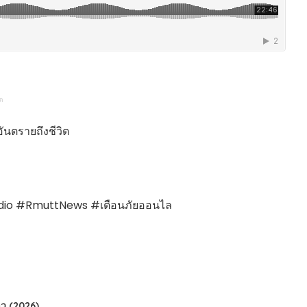
HEALTHY TIME
Dress Me Up
Good Health and
Pretty Proof
Wellness
LIFE
ENGLISH AROUND
RED CROSS
YOU
รู้สู้ภัยโควิด19
Series guide
ิต
POST IT
EASY LIFE
FOOD DELIVERY
Culture Travel
ันตรายถึงชีวิต
READY FOR LADY
สยามยามสี่
ตลาดนัดชุมชน
กลเม็ดครัวไอเดีย
มชน
สุข-อาสา
Radio #RmuttNews #เตือนภัยออนไล
GOOD JOB
ว (2026)