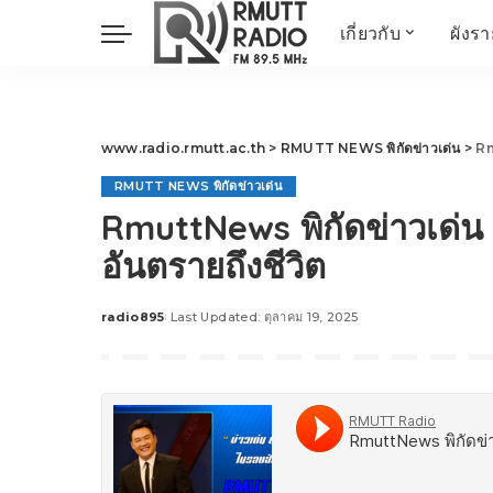
เกี่ยวกับ
ผังร
ประวัติ
ข่าวต้นชั่วโมง
วัตถุประสงค์ วิสัยทัศน
วิทยาศาสตร์ วิจัย
พันธกิจ…
นวัตกรรม และสิ่ง
www.radio.rmutt.ac.th
>
RMUTT NEWS พิกัดข่าวเด่น
>
Rm
แวดล้อม
RMUTT NEWS พิกัดข่าวเด่น
มิติสุขภาพ
RmuttNews พิกัดข่าวเด่น 
Health Me Herbs
อันตรายถึงชีวิต
Wellness talk
RESEARCH FOCUS
radio895
Last Updated: ตุลาคม 19, 2025
Posted
TechTrend
by
ช่างช่วย
META พลิกโลก
Power of Art
ฟาร์มสร้างสุข
สุขทุกวัยด้วยภูมิปั