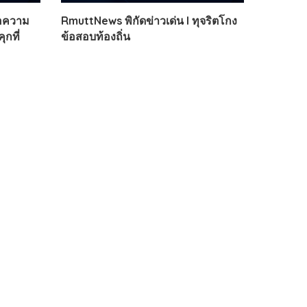
ขอความ
RmuttNews พิกัดข่าวเด่น l ทุจริตโกง
ุกที่
ข้อสอบท้องถิ่น