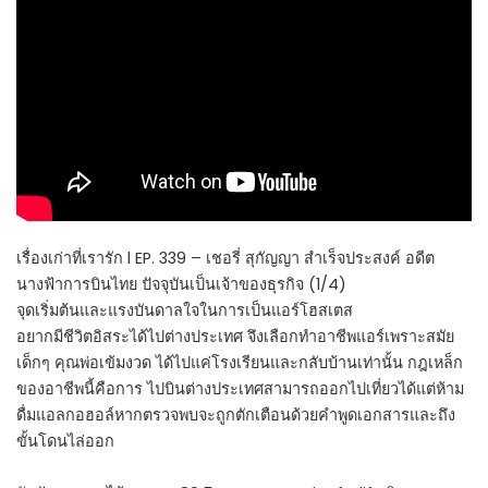
เรื่องเก่าที่เรารัก l EP. 339 – เชอรี่ สุกัญญา สำเร็จประสงค์ อดีต
นางฟ้าการบินไทย ปัจจุบันเป็นเจ้าของธุรกิจ (1/4)
จุดเริ่มต้นและแรงบันดาลใจในการเป็นแอร์โฮสเตส
อยากมีชีวิตอิสระได้ไปต่างประเทศ จึงเลือกทำอาชีพแอร์เพราะสมัย
เด็กๆ คุณพ่อเข้มงวด ได้ไปแค่โรงเรียนและกลับบ้านเท่านั้น กฎเหล็ก
ของอาชีพนี้คือการ ไปบินต่างประเทศสามารถออกไปเที่ยวได้แต่ห้าม
ดื่มแอลกอฮอล์หากตรวจพบจะถูกตักเตือนด้วยคำพูดเอกสารและถึง
ขั้นโดนไล่ออก