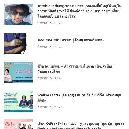
TotalSoundMagazine EP331 เพลงดังที่เกิดอุบัติเหตุใน
การบันทึกเสียงทำให้เสียงกีต้าร์ solo เบามากแทนที่จะ
โดดเด่นเป็นเพราะอะไร!?
สิงหาคม 9, 2026
TwoToneTalk l มารอบรู้ด้านสุขภาพกันเถอะ
สิงหาคม 9, 2026
ชีวิตวัฒนธรรม – คำสรรพนามในภาษาไทยสะท้อน
วัฒนธรรมไทย
สิงหาคม 9, 2026
Wellness talk (EP.129) I สแกนภัยเงียบวิถีคนทำงานยุค
ดิจิทัล
สิงหาคม 9, 2026
เรื่องเก่าที่เรารัก l EP. 363 – (1/4) คุณหมู -คุณตุ่ม- คุณอร