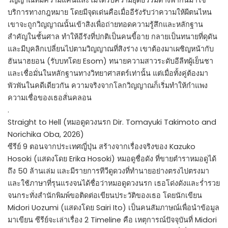
วิญญาณที่มีความแค้นและไม่ได้รับความยุติธรรมต่างพากันมาใช้
บริการทางกฎหมาย โดยมีจุดเด่นคือเมื่ออีรังรับว่าความให้ผีตนไหน
เขาจะถูกวิญญาณนั้นเข้าสิงเพื่อถ่ายทอดความรู้สึกและหลักฐาน
สำคัญในชั้นศาล ทำให้อีรังที่ปกติเป็นคนขี้อาย กลายเป็นทนายที่ดุดัน
และมีบุคลิกเปลี่ยนไปตามวิญญาณที่สิงร่าง เขาต้องมาเผชิญหน้ากับ
ฮันนาฮยอน (รับบทโดย Esom) ทนายความสาวระดับอีลีทผู้เย็นชา
และเชื่อมั่นในหลักฐานทางวิทยาศาสตร์เท่านั้น แต่เมื่อทั้งคู่ต้องมา
พัวพันในคดีเดียวกัน ความจริงจากโลกวิญญาณก็เริ่มทำให้กำแพง
ความเชื่อของเธอสั่นคลอน
.
Straight to Hell (หมอดูดวงนรก Dir. Tomayuki Takimoto and
Norichika Oba, 2026)
ซีรีย์ 9 ตอนจากประเทศญี่ปุ่น สร้างจากเรื่องจริงของ Kazuko
Hosoki (แสดงโดย Erika Hosoki) หมอดูชื่อดัง ที่ขายตำราหมอดูได้
ถึง 50 ล้านเล่ม และมีรายการทีวีดูดวงที่ทำนายอย่างตรงไปตรงมา
และใช้ภาษาที่รุนแรงจนได้ชื่อว่าหมอดูดวงนรก เธอโด่งดังและร่ำรวย
จนกระทั่งสำนักพิมพ์ขอติดต่อเขียนประวัติของเธอ โดยนักเขียน
Midori Uozumi (แสดงโดย Sairi Ito) เป็นคนสัมภาษณ์เพื่อนำข้อมูล
มาเขียน ซีรีย์จะเล่าเรื่อง 2 Timeline คือ เหตุการณ์ปัจจุบันที่ Midori