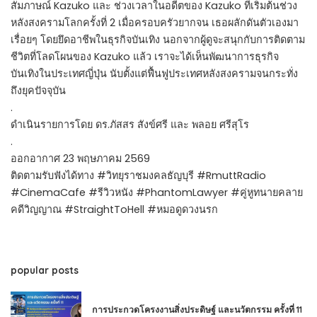
สัมภาษณ์ Kazuko และ ช่วงเวลาในอดีตของ Kazuko ที่เริ่มต้นช่วง
หลังสงครามโลกครั้งที่ 2 เมื่อครอบครัวยากจน เธอผลักดันตัวเองมา
เรื่อยๆ โดยยึดอาชีพในธุรกิจบันเทิง นอกจากผู้ดูจะสนุกกับการติดตาม
ชีวิตที่โลดโผนของ Kazuko แล้ว เราจะได้เห็นพัฒนาการธุรกิจ
บันเทิงในประเทศญี่ปุ่น นับตั้งแต่ฟื้นฟูประเทศหลังสงครามจนกระทั่ง
ถึงยุคปัจจุบัน
.
ดำเนินรายการโดย ดร.ภัสสร สังข์ศรี และ พลอย ศรีสุโร
.
ออกอากาศ 23 พฤษภาคม 2569
ติดตามรับฟังได้ทาง #วิทยุราชมงคลธัญบุรี #RmuttRadio
#CinemaCafe #รีวิวหนัง #PhantomLawyer #คู่หูทนายคลาย
คดีวิญญาณ #StraightToHell #หมอดูดวงนรก
popular posts
การประกวดโครงงานสิ่งประดิษฐ์ และนวัตกรรม ครั้งที่ 11