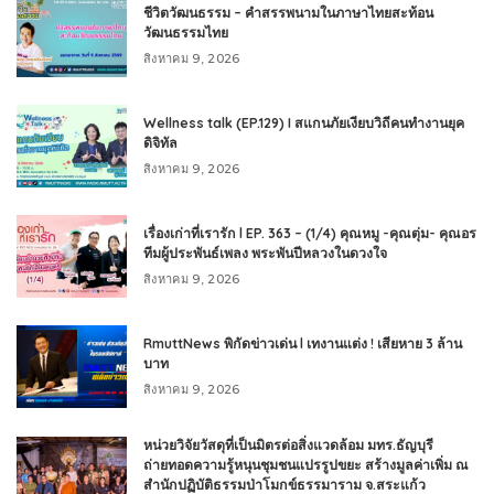
ชีวิตวัฒนธรรม – คำสรรพนามในภาษาไทยสะท้อน
วัฒนธรรมไทย
สิงหาคม 9, 2026
Wellness talk (EP.129) I สแกนภัยเงียบวิถีคนทำงานยุค
ดิจิทัล
สิงหาคม 9, 2026
เรื่องเก่าที่เรารัก l EP. 363 – (1/4) คุณหมู -คุณตุ่ม- คุณอร
ทีมผู้ประพันธ์เพลง พระพันปีหลวงในดวงใจ
สิงหาคม 9, 2026
RmuttNews พิกัดข่าวเด่น l เทงานแต่ง ! เสียหาย 3 ล้าน
บาท
สิงหาคม 9, 2026
หน่วยวิจัยวัสดุที่เป็นมิตรต่อสิ่งแวดล้อม มทร.ธัญบุรี
ถ่ายทอดความรู้หนุนชุมชนแปรรูปขยะ สร้างมูลค่าเพิ่ม ณ
สำนักปฏิบัติธรรมป่าโมกข์ธรรมาราม จ.สระแก้ว