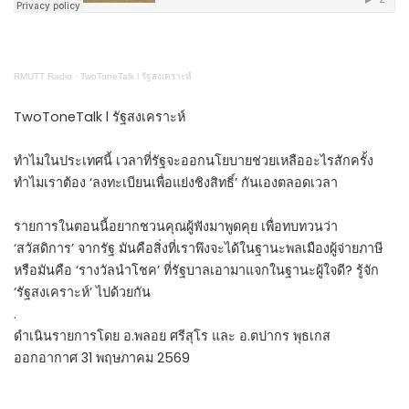
RMUTT Radio
·
TwoToneTalk l รัฐสงเคราะห์
TwoToneTalk l รัฐสงเคราะห์
ทำไมในประเทศนี้ เวลาที่รัฐจะออกนโยบายช่วยเหลืออะไรสักครั้ง
ทำไมเราต้อง ‘ลงทะเบียนเพื่อแย่งชิงสิทธิ์’ กันเองตลอดเวลา
รายการในตอนนี้อยากชวนคุณผู้ฟังมาพูดคุย เพื่อทบทวนว่า
‘สวัสดิการ’ จากรัฐ มันคือสิ่งที่เราพึงจะได้ในฐานะพลเมืองผู้จ่ายภาษี
หรือมันคือ ‘รางวัลนำโชค’ ที่รัฐบาลเอามาแจกในฐานะผู้ใจดี? รู้จัก
‘รัฐสงเคราะห์’ ไปด้วยกัน
.
ดำเนินรายการโดย อ.พลอย ศรีสุโร และ อ.ตปากร พุธเกส
ออกอากาศ 31 พฤษภาคม 2569