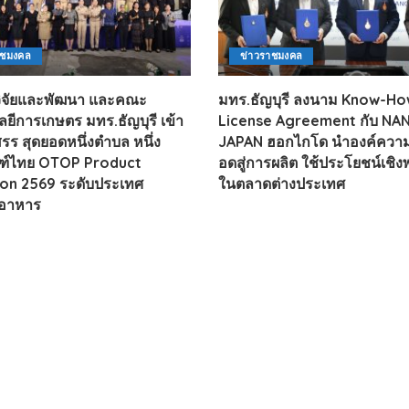
าชมงคล
ข่าวราชมงคล
วิจัยและพัฒนา และคณะ
มทร.ธัญบุรี ลงนาม Know-H
ยีการเกษตร มทร.ธัญบุรี เข้า
License Agreement กับ N
รร สุดยอดหนึ่งตำบล หนึ่ง
JAPAN ฮอกไกโด นำองค์ความร
ณฑ์ไทย OTOP Product
อดสู่การผลิต ใช้ประโยชน์เชิง
on 2569 ระดับประเทศ
ในตลาดต่างประเทศ
อาหาร