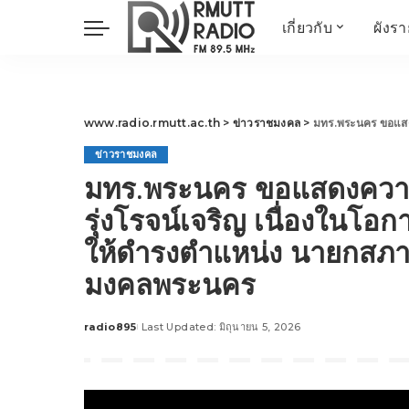
เกี่ยวกับ
ผังร
ประวัติ
ข่าวต้นชั่วโมง
วัตถุประสงค์ วิสัยทัศน
วิทยาศาสตร์ วิจัย
พันธกิจ…
นวัตกรรม และสิ่ง
www.radio.rmutt.ac.th
>
ข่าวราชมงคล
>
มทร.พระนคร ขอแสดงความยินดีกับ พล
แวดล้อม
ข่าวราชมงคล
มิติสุขภาพ
มทร.พระนคร ขอแสดงความย
Health Me Herbs
รุ่งโรจน์เจริญ เนื่องในโอก
Wellness talk
ให้ดำรงตำแหน่ง นายกสภา
RESEARCH FOCUS
มงคลพระนคร
TechTrend
ช่างช่วย
META พลิกโลก
radio895
Last Updated: มิถุนายน 5, 2026
Posted
by
Power of Art
ฟาร์มสร้างสุข
สุขทุกวัยด้วยภูมิปั