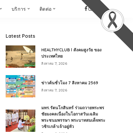
บริการ
ติดต่อ
เด็ก เยาวชน ผู้สูงอายุ
ห้องบันทึกเสียง
ที่อยู่
ข่าวเชิงสร้างสรรค์
จัดซื้อจัดจ้าง
Latest Posts
Face the Fact
RMUT TALK
HEALTHYCLUB l สังคมสูงวัย ของ
KIDs
TWO TONE TALK
ประเทศไทย
RMUTT NEWS พิกัดข่าว
สิงหาคม 7, 2026
เด่น
OPEN AREA
ข่าวต้นชั่วโมง 7 สิงหาคม 2569
ALL AROUND THE
WORLD
สิงหาคม 7, 2026
กรอบข่าวรอบสัปดาห์
มุมมองข่าว
มทร.รัตนโกสินทร์ ร่วมถวายพระพร
ที่นี่RMUT
ชัยมงคลเนื่องในโอกาสวันเฉลิม
พระชนมพรรษา พระบาทสมเด็จพระ
เป็นเรื่องเป็นราว
วชิรเกล้าเจ้าอยู่หัว