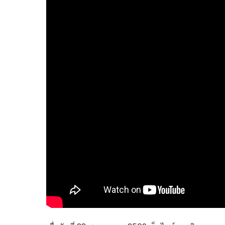
ไทยสร้างสรรค์
Check4Drive
INNOVATION FOR 
ENERGY SAVING
COM TODAY
THE FUTURIST
MY COMPUTER
FOLLOW SOCIAL
OVERTECH
มหาวิทยาลัยเพื่อชุ