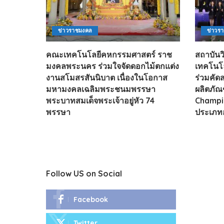
ข่าวราชมงคล
ข่าวร
คณะเทคโนโลยีคหกรรมศาสตร์ ราช
สถาบัน
มงคลพระนคร ร่วมใจจัดดอกไม้ตกแต่ง
เทคโนโล
งานสโมสรสันนิบาต เนื่องในโอกาส
ร่วมคัดส
มหามงคลเฉลิมพระชนมพรรษา
ผลิตภั
พระบาทสมเด็จพระเจ้าอยู่หัว 74
Champi
พรรษา
ประเภท
Follow US on Social
Facebook
Twitter