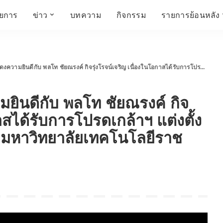
ายการ
ข่าว
บทความ
กิจกรรม
รายการย้อนหลัง
์
ข่าวราชมงคล
โครงสร้างองค์กร
เศรษฐกิจ สังคม และ
สมัครงาน
การศึกษา ศิลปะ
ห้องประชุมสัมมนา
คุณภาพชีวิต
วัฒนธรรม
โท ชัยณรงค์ กิจรุ่งโรจน์เจริญ เนื่องในโอกาสได้รับการโปรดเกล้าฯ แต่งตั้งให้ดำรงตำแหน่ง นายกสภามหาวิทยาลัยเทคโนโลยีราชมงคลพระนคร
คณะกรรมการบริหาร
สถานีวิทยุกระจายเสียง
FIN TALK
CINEMA CAFÉ
ินดีกับ พลโท ชัยณรงค์ กิจ
ผู้บริหาร
Talk YOUNG
สังคมเกษตร เอ๊กซ์ อาร์
เอ็ม ยู ที ทอล์ค
บุคลากร
SME CHAMPION
าสได้รับการโปรดเกล้าฯ แต่งตั้ง
Chit Chat Corner
HowToLife
มหาวิทยาลัยเทคโนโลยีราช
ชีวิตวัฒนธรรม
ชวนกันมานั่งคุย
เพลินภาษานานาสาระ
ชวนกันมานั่งคุย BY
BUSIT
ThaiTravelTrends
รอบบ้านเรา
RT Freshey
เรื่องเก่าที่เรารัก
Tips for Trips
จิตวิทยากับครูยุ้ย
มรดกไทย
HEALTHY CLUB
TotalSoundMagazine
ญญา