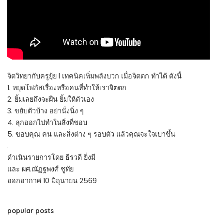
จิตวิทยากับครูยุ้ย l เทคนิคเพิ่มพลังบวก เมื่อจิตตก ทำได้ ดังนี้
1. หยุดโฟกัสเรื่องหรือคนที่ทำให้เราจิตตก
2. ยิ้มเลยถึงจะฝืน ยิ้มให้ตัวเอง
3. ขยับตัวบ้าง อย่านั่งนิ่ง ๆ
4. ลุกออกไปทำในสิ่งที่ชอบ
5. ขอบคุณ คน และสิ่งต่าง ๆ รอบตัว แล้วคุณจะใจเบาขึ้น
.
ดำเนินรายการโดย ธีรวดี ยิ่งมี
และ ผศ.ณัฏฐพงศ์ ชูทัย
ออกอากาศ 10 มิถุนายน 2569
popular posts