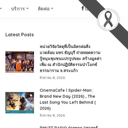
บริการ
ติดต่อ
เด็ก เยาวชน ผู้สูงอายุ
ห้องบันทึกเสียง
ที่อยู่
ข่าวเชิงสร้างสรรค์
จัดซื้อจัดจ้าง
Latest Posts
Face the Fact
RMUT TALK
หน่วยวิจัยวัสดุที่เป็นมิตรต่อสิ่ง
KIDs
TWO TONE TALK
แวดล้อม มทร.ธัญบุรี ถ่ายทอดความ
รู้หนุนชุมชนแปรรูปขยะ สร้างมูลค่า
RMUTT NEWS พิกัดข่าว
เด่น
เพิ่ม ณ สำนักปฏิบัติธรรมป่าโมกข์
ธรรมาราม จ.สระแก้ว
OPEN AREA
สิงหาคม 8, 2026
ALL AROUND THE
WORLD
CinemaCafe l Spider-Man:
กรอบข่าวรอบสัปดาห์
Brand New Day (2026) , The
มุมมองข่าว
Last Song You Left Behind (
2026)
ที่นี่RMUT
สิงหาคม 8, 2026
เป็นเรื่องเป็นราว