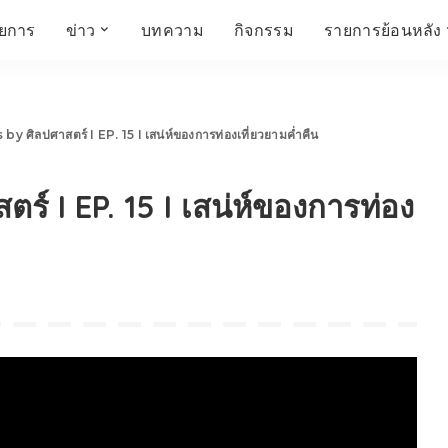
ายการ
ข่าว
บทความ
กิจกรรม
รายการย้อนหลัง
์
ข่าวราชมงคล
โครงสร้างองค์กร
เศรษฐกิจ สังคม และ
สมัครงาน
การศึกษา ศิลปะ
ห้องประชุมสัมมนา
คุณภาพชีวิต
วัฒนธรรม
by ศิลปศาสตร์ I EP. 15 I เสน่ห์ของการท่องเที่ยวยามค่ำคืน
คณะกรรมการบริหาร
สถานีวิทยุกระจายเสียง
FIN TALK
CINEMA CAFÉ
ตร์ I EP. 15 I เสน่ห์ของการท่อง
ผู้บริหาร
Talk YOUNG
สังคมเกษตร เอ๊กซ์ อาร์
เอ็ม ยู ที ทอล์ค
บุคลากร
SME CHAMPION
Chit Chat Corner
HowToLife
ชีวิตวัฒนธรรม
ชวนกันมานั่งคุย
เพลินภาษานานาสาระ
ชวนกันมานั่งคุย BY
BUSIT
ThaiTravelTrends
รอบบ้านเรา
RT Freshey
เรื่องเก่าที่เรารัก
Tips for Trips
จิตวิทยากับครูยุ้ย
มรดกไทย
HEALTHY CLUB
TotalSoundMagazine
ญญา