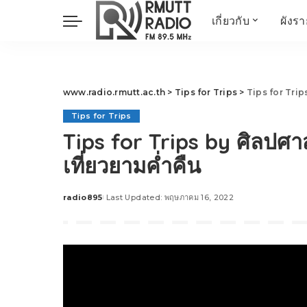
เกี่ยวกับ
ผังร
ประวัติ
ข่าวต้นชั่วโมง
วัตถุประสงค์ วิสัยทัศน
วิทยาศาสตร์ วิจัย
พันธกิจ…
นวัตกรรม และสิ่ง
www.radio.rmutt.ac.th
>
Tips for Trips
>
Tips for Trips 
แวดล้อม
Tips for Trips
มิติสุขภาพ
Tips for Trips by ศิลปศาส
Health Me Herbs
เที่ยวยามค่ำคืน
Wellness talk
RESEARCH FOCUS
radio895
Last Updated: พฤษภาคม 16, 2022
Posted
TechTrend
by
ช่างช่วย
META พลิกโลก
Power of Art
ฟาร์มสร้างสุข
สุขทุกวัยด้วยภูมิปั