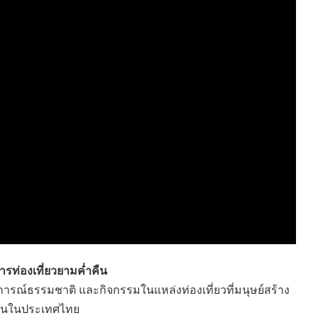
HEALTHY TIME
Dress Me Up
Good Health and
Pretty Proof
Wellness
LIFE
ENGLISH AROUND
RED CROSS
YOU
รู้สู้ภัยโควิด19
Series guide
POST IT
EASY LIFE
FOOD DELIVERY
Culture Travel
READY FOR LADY
สยามยามสี่
ตลาดนัดชุมชน
กลเม็ดครัวไอเดีย
มชน
สุข-อาสา
GOOD JOB
การท่องเที่ยวยามค่ำคืน
ารณ์ธรรมชาติ และกิจกรรมในแหล่งท่องเที่ยวที่มนุษย์สร้าง
ำคืนในประเทศไทย