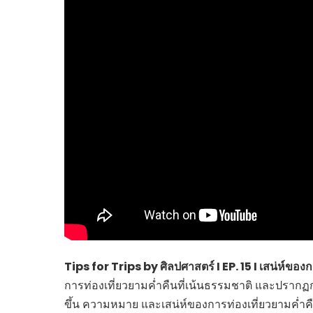
ไทยสร้างสรรค์
Check4Drive
INNOVATION FOR 
ENERGY SAVING
COM TODAY
THE FUTURIST
MY COMPUTER
FOLLOW SOCIAL
OVERTECH
มหาวิทยาลัยเพื่อชุ
Tips for Trips by ศิลปศาสตร์ I EP. 15 I เสน่ห์ของ
การท่องเที่ยวยามค่ำคืนที่เน้นธรรมชาติ และปรากฏก
ขึ้น ความหมาย และเสน่ห์ของการท่องเที่ยวยามค่