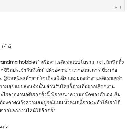
HEALTHY TIME
Dress Me Up
Good Health and
Pretty Proof
Wellness
LIFE
ENGLISH AROUND
RED CROSS
YOU
รู้สู้ภัยโควิด19
Series guide
POST IT
EASY LIFE
ึงได้
FOOD DELIVERY
Culture Travel
“grandma hobbies” หรืองานอดิเรกแบบโบราณ เช่น ถักนิตติ้ง
READY FOR LADY
สยามยามสี่
ากชีวิตประจำวันที่เต็มไปด้วยความวุ่นวายและการเชื่อมต่อ
ตลาดนัดชุมชน
รู้สึกเหนื่อยล้าจากโซเชียลมีเดีย และมองว่างานอดิเรกเหล่า
กลเม็ดครัวไอเดีย
มชน
างความสุขแบบสงบ ดังนั้น สำหรับใครก็ตามที่อยากเลือกงาน
สุข-อาสา
ะไรจากงานอดิเรกครั้งนี้ พิจารณาความถนัดของตัวเอง เริ่ม
GOOD JOB
ม่ต้องคาดหวังความสมบูรณ์แบบ ทั้งหมดนี้อาจจะทำให้เราได้
ยจากโลกออนไลน์ได้อีกครั้ง
ธเกส