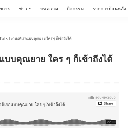
ายการ
ข่าว
บทความ
กิจกรรม
รายการย้อนหลัง
์
ข่าวราชมงคล
โครงสร้างองค์กร
เศรษฐกิจ สังคม และ
สมัครงาน
การศึกษา ศิลปะ
ห้องประชุมสัมมนา
คุณภาพชีวิต
วัฒนธรรม
k l งานอดิเรกแบบคุณยาย ใคร ๆ ก็เข้าถึงได้
คณะกรรมการบริหาร
สถานีวิทยุกระจายเสียง
FIN TALK
CINEMA CAFÉ
บบคุณยาย ใคร ๆ ก็เข้าถึงได้
ผู้บริหาร
Talk YOUNG
สังคมเกษตร เอ๊กซ์ อาร์
เอ็ม ยู ที ทอล์ค
บุคลากร
SME CHAMPION
Chit Chat Corner
HowToLife
ชีวิตวัฒนธรรม
ชวนกันมานั่งคุย
เพลินภาษานานาสาระ
ชวนกันมานั่งคุย BY
BUSIT
ThaiTravelTrends
รอบบ้านเรา
RT Freshey
เรื่องเก่าที่เรารัก
Tips for Trips
จิตวิทยากับครูยุ้ย
มรดกไทย
HEALTHY CLUB
TotalSoundMagazine
ญญา