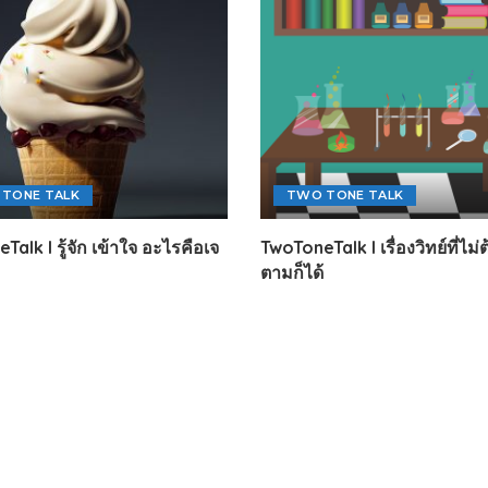
TONE TALK
TWO TONE TALK
alk l รู้จัก เข้าใจ อะไรคือเจ
TwoToneTalk l เรื่องวิทย์ที่ไม่
ตามก็ได้