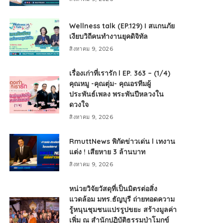
Wellness talk (EP.129) I สแกนภัย
เงียบวิถีคนทำงานยุคดิจิทัล
สิงหาคม 9, 2026
เรื่องเก่าที่เรารัก l EP. 363 – (1/4)
คุณหมู -คุณตุ่ม- คุณอรทีมผู้
ประพันธ์เพลง พระพันปีหลวงใน
ดวงใจ
สิงหาคม 9, 2026
RmuttNews พิกัดข่าวเด่น l เทงาน
แต่ง ! เสียหาย 3 ล้านบาท
สิงหาคม 9, 2026
หน่วยวิจัยวัสดุที่เป็นมิตรต่อสิ่ง
แวดล้อม มทร.ธัญบุรี ถ่ายทอดความ
รู้หนุนชุมชนแปรรูปขยะ สร้างมูลค่า
เพิ่ม ณ สำนักปฏิบัติธรรมป่าโมกข์