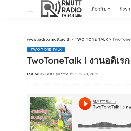
เกี่ยวกับ
ผังร
ประวัติ
ข่าวต้นชั่วโมง
วัตถุประสงค์ วิสัยทัศน
วิทยาศาสตร์ วิจัย
พันธกิจ…
นวัตกรรม และสิ่ง
www.radio.rmutt.ac.th
>
TWO TONE TALK
>
TwoToneTal
แวดล้อม
TWO TONE TALK
มิติสุขภาพ
TwoToneTalk l งานอดิเรกแ
Health Me Herbs
Wellness talk
radio895
Last Updated: กันยายน 28, 2025
Posted
RESEARCH FOCUS
by
TechTrend
ช่างช่วย
META พลิกโลก
Power of Art
ฟาร์มสร้างสุข
สุขทุกวัยด้วยภูมิปั