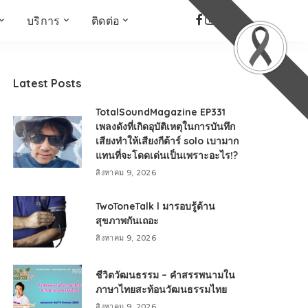
บริการ
ติดต่อ
เด็ก เยาวชน ผู้สูงอายุ
ห้องบันทึกเสียง
ที่อยู่
ข่าวเชิงสร้างสรรค์
จัดซื้อจัดจ้าง
Latest Posts
Face the Fact
RMUT TALK
TotalSoundMagazine EP331
KIDs
TWO TONE TALK
เพลงดังที่เกิดอุบัติเหตุในการบันทึก
เสียงทำให้เสียงกีต้าร์ solo เบามาก
RMUTT NEWS พิกัดข่าว
เด่น
แทนที่จะโดดเด่นเป็นเพราะอะไร!?
OPEN AREA
สิงหาคม 9, 2026
ALL AROUND THE
WORLD
TwoToneTalk l มารอบรู้ด้าน
สุขภาพกันเถอะ
กรอบข่าวรอบสัปดาห์
สิงหาคม 9, 2026
มุมมองข่าว
ที่นี่RMUT
ชีวิตวัฒนธรรม – คำสรรพนามใน
เป็นเรื่องเป็นราว
ภาษาไทยสะท้อนวัฒนธรรมไทย
สิงหาคม 9, 2026