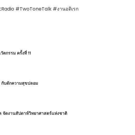
uttRadio #TwoToneTalk #งานอดิเรก
กรรม ครั้งที่ 11
 : กับดักความสุขปลอม
ล จัดงานสัปดาห์วิทยาศาสตร์แห่งชาติ