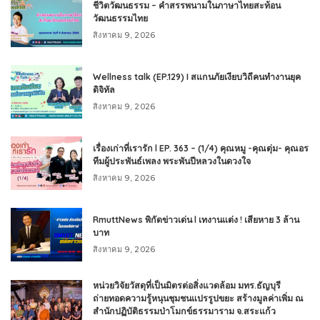
ชีวิตวัฒนธรรม – คำสรรพนามในภาษาไทยสะท้อน
วัฒนธรรมไทย
สิงหาคม 9, 2026
Wellness talk (EP.129) I สแกนภัยเงียบวิถีคนทำงานยุค
ดิจิทัล
สิงหาคม 9, 2026
เรื่องเก่าที่เรารัก l EP. 363 – (1/4) คุณหมู -คุณตุ่ม- คุณอร
ทีมผู้ประพันธ์เพลง พระพันปีหลวงในดวงใจ
สิงหาคม 9, 2026
RmuttNews พิกัดข่าวเด่น l เทงานแต่ง ! เสียหาย 3 ล้าน
บาท
สิงหาคม 9, 2026
หน่วยวิจัยวัสดุที่เป็นมิตรต่อสิ่งแวดล้อม มทร.ธัญบุรี
ถ่ายทอดความรู้หนุนชุมชนแปรรูปขยะ สร้างมูลค่าเพิ่ม ณ
สำนักปฏิบัติธรรมป่าโมกข์ธรรมาราม จ.สระแก้ว