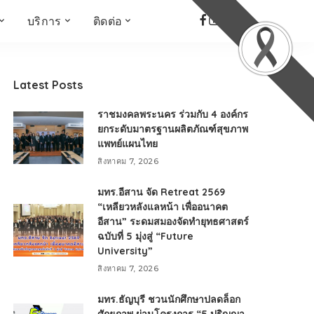
บริการ
ติดต่อ
เด็ก เยาวชน ผู้สูงอายุ
ห้องบันทึกเสียง
ที่อยู่
ข่าวเชิงสร้างสรรค์
จัดซื้อจัดจ้าง
Latest Posts
Face the Fact
RMUT TALK
ราชมงคลพระนคร ร่วมกับ 4 องค์กร
KIDs
TWO TONE TALK
ยกระดับมาตรฐานผลิตภัณฑ์สุขภาพ
แพทย์แผนไทย
RMUTT NEWS พิกัดข่าว
เด่น
สิงหาคม 7, 2026
OPEN AREA
มทร.อีสาน จัด Retreat 2569
ALL AROUND THE
“เหลียวหลังแลหน้า เพื่ออนาคต
WORLD
อีสาน” ระดมสมองจัดทำยุทธศาสตร์
กรอบข่าวรอบสัปดาห์
ฉบับที่ 5 มุ่งสู่ “Future
มุมมองข่าว
University”
ที่นี่RMUT
สิงหาคม 7, 2026
เป็นเรื่องเป็นราว
มทร.ธัญบุรี ชวนนักศึกษาปลดล็อก