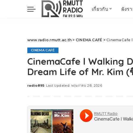
เกี่ยวกับ
ผังร
ประวัติ
ข่าวต้นชั่วโมง
วัตถุประสงค์ วิสัยทัศน
วิทยาศาสตร์ วิจัย
พันธกิจ…
นวัตกรรม และสิ่ง
www.radio.rmutt.ac.th
>
CINEMA CAFÉ
>
CinemaCafe l Wal
แวดล้อม
CINEMA CAFÉ
มิติสุขภาพ
CinemaCafe l Walking D
Health Me Herbs
Dream Life of Mr. Kim (
Wellness talk
RESEARCH FOCUS
radio895
Last Updated: พฤษภาคม 28, 2026
Posted
TechTrend
by
ช่างช่วย
META พลิกโลก
Power of Art
ฟาร์มสร้างสุข
สุขทุกวัยด้วยภูมิปั