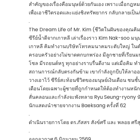
สำคัญของเรื่องคือมนุษย์ด้วยกันเอง เพราะเมื่อกฎหม
เพื่อเอาชีวิตรอดและแย่งชิงทรัพยากร กลับกลายเป็นภั
.
The Dream Life of Mr. Kim (ชีวิตในฝันของคุณคิม
ซีรีย์น้ำดีจากเกาหลี เล่าเรื่องราว Kim Nak-soo มนุ
เกาหลี คิมทำงานบริษัทโทรคมนาคมระดับใหญ่ ในตำแหน
ครอบครัวอย่างไม่ขาดตกบกพร่อง มีลูกชายที่เรียนม
โซล มีรถยนต์หรู ทุกอย่างราบรื่นดีงาม แต่เมื่อคิม ท
สถานการณ์กลับตรงกันข้าม เขากำลังถูกบีบให้ลาออ
วางเอาไว้ ซีรีย์สะท้อนชีวิตของมนุษย์เงินเดือน ชนชั
เดือนโดยเฉพาะผู้ชายที่ถูกกำหนดให้ต้องทำงานหนัก 
สั่นคลอนและกำลังจะพังทลาย Ryu Seung-ryony นั
นักแสดงนำชายจากงาน Baeksang ครั้งที่ 62
.
ดำเนินรายการโดย ดร.ภัสสร สังข์ศรี และ พลอย ศรีส
.
ออกอากาศ 6 มิถุนายน 2569