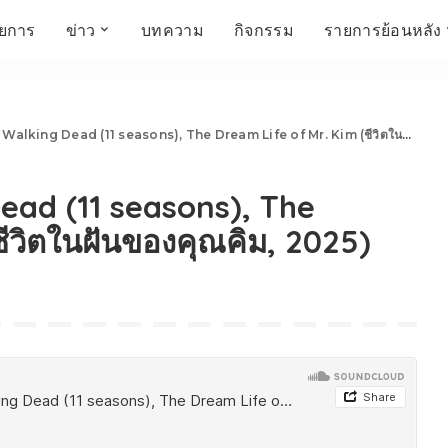
ายการ
ข่าว
บทความ
กิจกรรม
รายการย้อนหลัง
์
ข่าวราชมงคล
โครงสร้างองค์กร
เศรษฐกิจ สังคม และ
สมัครงาน
การศึกษา ศิลปะ
ห้องประชุมสัมมนา
คุณภาพชีวิต
วัฒนธรรม
king Dead (11 seasons), The Dream Life of Mr. Kim (ชีวิตในฝันของคุณคิม, 2025)
คณะกรรมการบริหาร
สถานีวิทยุกระจายเสียง
FIN TALK
CINEMA CAFÉ
ead (11 seasons), The
ผู้บริหาร
Talk YOUNG
สังคมเกษตร เอ๊กซ์ อาร์
เอ็ม ยู ที ทอล์ค
บุคลากร
SME CHAMPION
ชีวิตในฝันของคุณคิม, 2025)
Chit Chat Corner
HowToLife
ชีวิตวัฒนธรรม
ชวนกันมานั่งคุย
เพลินภาษานานาสาระ
ชวนกันมานั่งคุย BY
BUSIT
ThaiTravelTrends
รอบบ้านเรา
RT Freshey
เรื่องเก่าที่เรารัก
Tips for Trips
จิตวิทยากับครูยุ้ย
มรดกไทย
HEALTHY CLUB
TotalSoundMagazine
ญญา