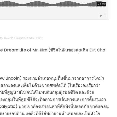
HEALTHY TIME
Dress Me Up
Good Health and
Pretty Proof
Wellness
LIFE
ENGLISH AROUND
RED CROSS
YOU
รู้สู้ภัยโควิด19
Series guide
Mr. Kim (ชีวิตในฝันของคุณคิม, 2025)
POST IT
EASY LIFE
FOOD DELIVERY
Culture Travel
Dream Life of Mr. Kim (ชีวิตในฝันของคุณคิม Dir. Cho
READY FOR LADY
สยามยามสี่
ตลาดนัดชุมชน
กลเม็ดครัวไอเดีย
มชน
สุข-อาสา
Andrew Lincoln) รองนายอำเภอหนุ่มตื่นขึ้นมาจากอาการโคม่า
GOOD JOB
มสลายลงและเต็มไปด้วยซากศพเดินได้ (ในเรื่องจะเรียกว่า
ี่สูญหายไป จนได้ไปพบกับกลุ่มผู้รอดชีวิต และด้วย
งกลุ่มในที่สุด ซีรีส์จะติดตามการเดินทางและการดิ้นรนเอา
lyptic) พวกเขาต้องเร่ร่อนหาที่พักพิงที่ปลอดภัย ขาดแคลน
รายรอบด้าน แต่สิ่งที่ซีรีส์พยายามนำเสนอและเป็นหัวใจ