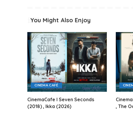
You Might Also Enjoy
CINEMA CAFÉ
CINE
CinemaCafe l Seven Seconds
CinemaC
(2018) , Ikka (2026)
, The O