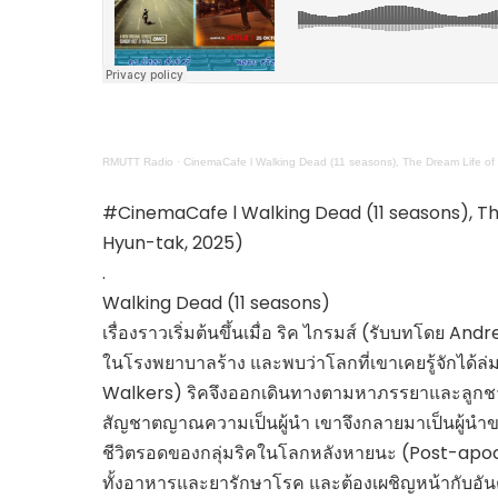
ไทยสร้างสรรค์
Check4Drive
INNOVATION FOR 
ENERGY SAVING
COM TODAY
RMUTT Radio
·
CinemaCafe l Walking Dead (11 seasons), The Dream Life of 
THE FUTURIST
MY COMPUTER
#CinemaCafe l Walking Dead (11 seasons), The 
FOLLOW SOCIAL
Hyun-tak, 2025)
OVERTECH
.
มหาวิทยาลัยเพื่อชุ
Walking Dead (11 seasons)
เรื่องราวเริ่มต้นขึ้นเมื่อ ริค ไกรมส์ (รับบทโดย 
ในโรงพยาบาลร้าง และพบว่าโลกที่เขาเคยรู้จักได้ล่
Walkers) ริคจึงออกเดินทางตามหาภรรยาและลูกชายท
สัญชาตญาณความเป็นผู้นำ เขาจึงกลายมาเป็นผู้นำขอ
ชีวิตรอดของกลุ่มริคในโลกหลังหายนะ (Post-apoca
ทั้งอาหารและยารักษาโรค และต้องเผชิญหน้ากับอันต