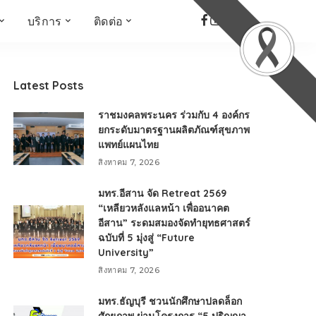
บริการ
ติดต่อ
เด็ก เยาวชน ผู้สูงอายุ
ห้องบันทึกเสียง
ที่อยู่
ข่าวเชิงสร้างสรรค์
จัดซื้อจัดจ้าง
Latest Posts
Face the Fact
RMUT TALK
ราชมงคลพระนคร ร่วมกับ 4 องค์กร
KIDs
TWO TONE TALK
ยกระดับมาตรฐานผลิตภัณฑ์สุขภาพ
แพทย์แผนไทย
RMUTT NEWS พิกัดข่าว
เด่น
สิงหาคม 7, 2026
OPEN AREA
มทร.อีสาน จัด Retreat 2569
ALL AROUND THE
“เหลียวหลังแลหน้า เพื่ออนาคต
WORLD
อีสาน” ระดมสมองจัดทำยุทธศาสตร์
กรอบข่าวรอบสัปดาห์
ฉบับที่ 5 มุ่งสู่ “Future
มุมมองข่าว
University”
ที่นี่RMUT
สิงหาคม 7, 2026
เป็นเรื่องเป็นราว
มทร.ธัญบุรี ชวนนักศึกษาปลดล็อก