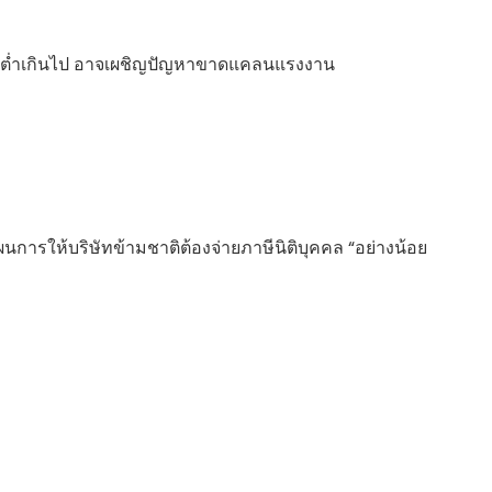
ดใหม่ต่ำเกินไป อาจเผชิญปัญหาขาดแคลนแรงงาน
นการให้บริษัทข้ามชาติต้องจ่ายภาษีนิติบุคคล “อย่างน้อย