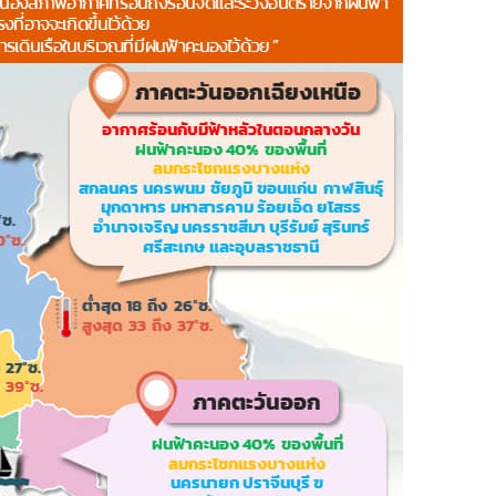
HEALTHY TIME
Dress Me Up
Good Health and
Pretty Proof
Wellness
LIFE
ENGLISH AROUND
RED CROSS
YOU
รู้สู้ภัยโควิด19
Series guide
POST IT
EASY LIFE
FOOD DELIVERY
Culture Travel
READY FOR LADY
สยามยามสี่
ตลาดนัดชุมชน
กลเม็ดครัวไอเดีย
มชน
สุข-อาสา
GOOD JOB