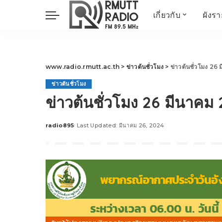
เกี่ยวกับ
ผังร
ประวัติ
ข่าวต้นชั่วโมง
วัตถุประสงค์ วิสัยทัศน
วิทยาศาสตร์ วิจัย
พันธกิจ…
นวัตกรรม และสิ่ง
www.radio.rmutt.ac.th
>
ข่าวต้นชั่วโมง
>
ข่าวต้นชั่วโมง 26
แวดล้อม
ข่าวต้นชั่วโมง
มิติสุขภาพ
ข่าวต้นชั่วโมง 26 มีนาคม
Health Me Herbs
Wellness talk
radio895
Last Updated: มีนาคม 26, 2024
Posted
RESEARCH FOCUS
by
TechTrend
ช่างช่วย
META พลิกโลก
Power of Art
ฟาร์มสร้างสุข
สุขทุกวัยด้วยภูมิปั