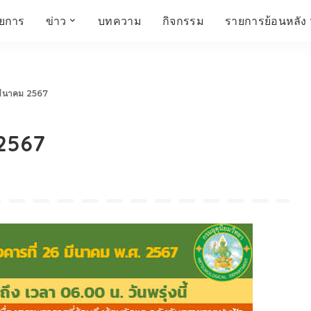
ายการ
ข่าว
บทความ
กิจกรรม
รายการย้อนหลัง
์
ข่าวราชมงคล
โครงสร้างองค์กร
เศรษฐกิจ สังคม และ
สมัครงาน
การศึกษา ศิลปะ
ห้องประชุมสัมมนา
คุณภาพชีวิต
วัฒนธรรม
 มีนาคม 2567
คณะกรรมการบริหาร
สถานีวิทยุกระจายเสียง
FIN TALK
CINEMA CAFÉ
 2567
ผู้บริหาร
Talk YOUNG
สังคมเกษตร เอ๊กซ์ อาร์
เอ็ม ยู ที ทอล์ค
บุคลากร
SME CHAMPION
Chit Chat Corner
HowToLife
ชีวิตวัฒนธรรม
ชวนกันมานั่งคุย
เพลินภาษานานาสาระ
ชวนกันมานั่งคุย BY
BUSIT
ThaiTravelTrends
รอบบ้านเรา
RT Freshey
เรื่องเก่าที่เรารัก
Tips for Trips
จิตวิทยากับครูยุ้ย
มรดกไทย
HEALTHY CLUB
TotalSoundMagazine
ญญา